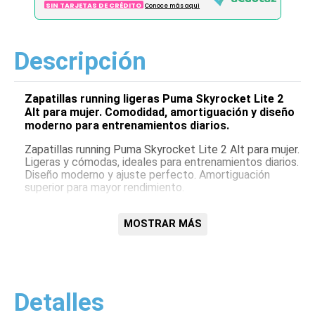
SIN TARJETAS DE CRÉDITO
Conoce más aqui
Descripción
Zapatillas running ligeras Puma Skyrocket Lite 2
Alt para mujer. Comodidad, amortiguación y diseño
moderno para entrenamientos diarios.
Zapatillas running Puma Skyrocket Lite 2 Alt para mujer.
Ligeras y cómodas, ideales para entrenamientos diarios.
Diseño moderno y ajuste perfecto. Amortiguación
superior para mayor rendimiento.
Características:
MOSTRAR MÁS
Ligeras
Cómodas
Amortiguación superior
Diseño moderno
Ajuste perfecto
Detalles
Ideales para entrenamiento diario