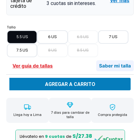
Ver más
3
cuotas sin intereses.
Talla
5.5 US
6 US
6.5 US
7 US
7.5 US
8 US
8.5 US
Ver guía de tallas
Saber mi talla
AGREGAR A CARRITO
7 días para cambiar de
Llega hoy a Lima
Compra protegida
talla
S/27.38
Llévatelo en
9 cuotas
de