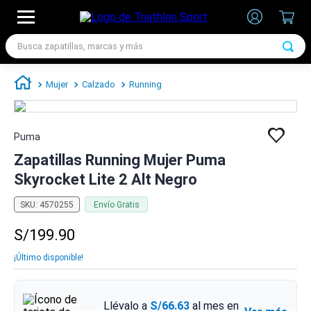
Busca zapatillas, marcas y más
TÉRMINOS MÁS BUSCADOS
Mujer
Calzado
Running
1
.
zapatillas futbol
2
.
zapatillas nike
Puma
3
.
zapatillas adidas hombre
Zapatillas Running Mujer Puma
4
.
zapatillas adidas mujer
Skyrocket Lite 2 Alt Negro
5
.
chimpunes
SKU
:
4570255
Envío Gratis
6
.
zapatillas nike hombre
S/
199
.
90
7
.
zapatillas nike mujer
¡Último disponible!
Llévalo a
S/66.63
al mes en