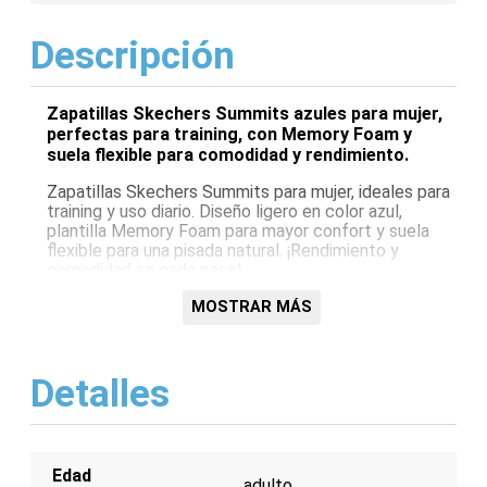
Descripción
Zapatillas Skechers Summits azules para mujer,
perfectas para training, con Memory Foam y
suela flexible para comodidad y rendimiento.
Zapatillas Skechers Summits para mujer, ideales para
training y uso diario. Diseño ligero en color azul,
plantilla Memory Foam para mayor confort y suela
flexible para una pisada natural. ¡Rendimiento y
comodidad en cada paso!
Características:
MOSTRAR MÁS
Diseño ligero
Color azul
Detalles
Plantilla Memory Foam
Suela flexible
Ideal para training
Edad
adulto