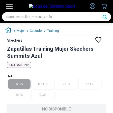
Busca zapatillas, marcas y más
TÉRMINOS MÁS BUSCADOS
Mujer
Calzado
Training
1
.
zapatillas futbol
Skechers
2
.
zapatillas nike
Zapatillas Training Mujer Skechers
3
.
zapatillas adidas hombre
Summits Azul
4
.
zapatillas adidas mujer
SKU
:
4583292
5
.
chimpunes
Talla
6
.
zapatillas nike hombre
6 US
6.5 US
7 US
7.5 US
7
.
zapatillas nike mujer
8 US
9 US
NO DISPONIBLE