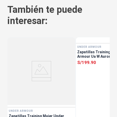
También te puede
interesar:
tis
UNDER ARMOUR
Zapatillas Training Mu
Armour Ua W Aurora 3
S/
199
.
90
UNDER ARMOUR
Zapatillas Training Mujer Under