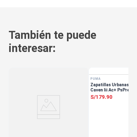
También te puede
interesar:
PUMA
Zapatillas Urbanas Un
Caven Iii Ac+ PsPre Es
S/
179
.
90