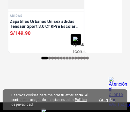
ADIDAS
Zapatillas Urbanas Unisex adidas
Tensaur Sport 3.0 Cf KPre Escolar
Blanco
S/
149
.
90
Usamos cookies para mejorar tu experiencia. Al
Aceptar
continuar navegando, aceptas nuestra
Política
de privacidad.