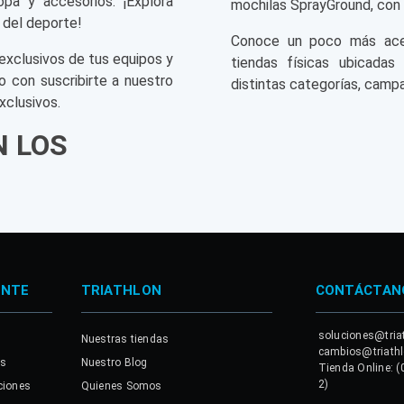
opa y accesorios. ¡Explora
mochilas SprayGround, con 
 del deporte!
Conoce un poco más acerc
exclusivos de tus equipos y
tiendas físicas ubicadas
o con suscribirte a nuestro
distintas categorías, campa
xclusivos.
N LOS
ENTE
TRIATHLON
CONTÁCTAN
soluciones@tria
Nuestras tiendas
cambios@triath
es
Nuestro Blog
Tienda Online: (
2)
ciones
Quienes Somos