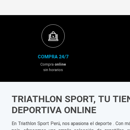
COMPRA 24/7
Compra
online
sin horarios
TRIATHLON SPORT, TU TI
DEPORTIVA ONLINE
En Triathlon Sport Perú, nos apasiona el deporte . Con m