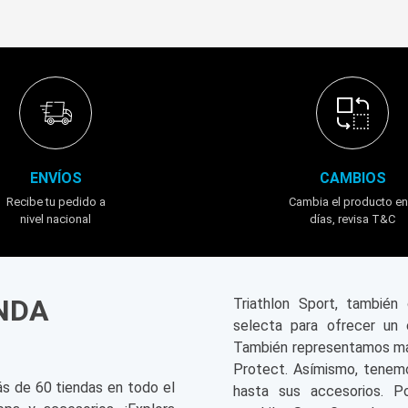
ENVÍOS
CAMBIOS
Recibe tu pedido a
Cambia el producto en
nivel nacional
días, revisa T&C
ENDA
Triathlon Sport, tambié
selecta para ofrecer un 
También representamos mar
Protect. Asímismo, tenemo
ás de 60 tiendas en todo el
hasta sus accesorios. P