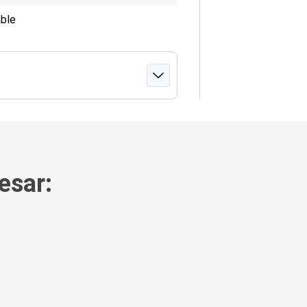
able
esar: