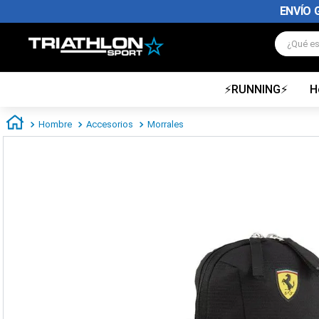
ENVÍO 
¿Qué es
⚡RUNNING⚡
H
TÉRMINOS MÁS BUSCADOS
1
.
zapatillas futbol
Hombre
Accesorios
Morrales
2
.
zapatillas nike
3
.
zapatillas adidas hombre
4
.
zapatillas adidas mujer
5
.
chimpunes
6
.
zapatillas nike hombre
7
.
zapatillas nike mujer
8
.
medias