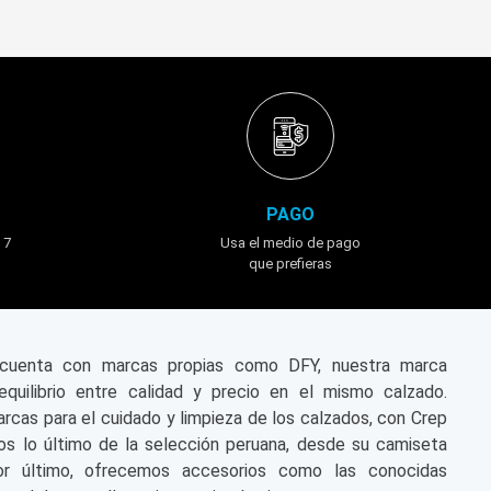
PAGO
 7
Usa el medio de pago
que prefieras
n cuenta con marcas propias como DFY, nuestra marca
equilibrio entre calidad y precio en el mismo calzado.
cas para el cuidado y limpieza de los calzados, con Crep
s lo último de la selección peruana, desde su camiseta
or último, ofrecemos accesorios como las conocidas