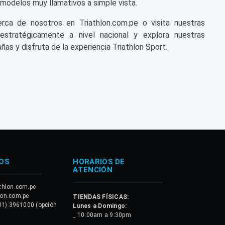
modelos muy llamativos a simple vista.
a de nosotros en Triathlon.com.pe o visita nuestras
 estratégicamente a nivel nacional y explora nuestras
ñas y disfruta de la experiencia Triathlon Sport.
OS
HORARIOS DE
ATENCIÓN
thlon.com.pe
lon.com.pe
TIENDAS FÍSICAS:
01) 3961000 (opción
Lunes a Domingo:
_ 10:00am a 9:30pm
.