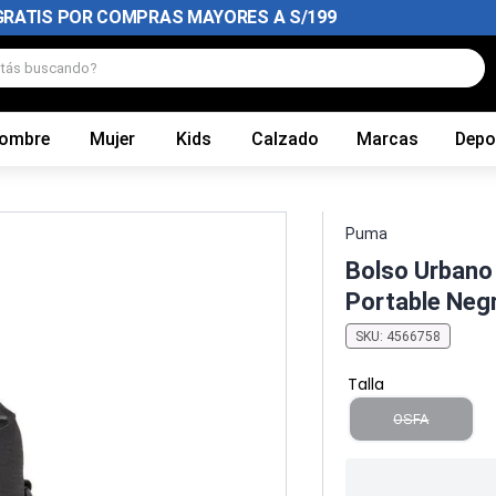
GRATIS POR COMPRAS MAYORES A S/199
tás buscando?
ombre
Mujer
Kids
Calzado
Marcas
Depo
Puma
Bolso Urbano
Portable Neg
SKU
:
4566758
Talla
OSFA