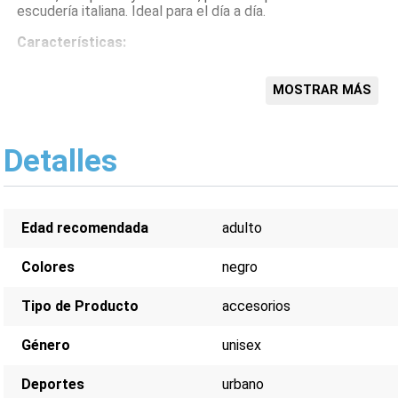
escudería italiana. Ideal para el día a día.
Características:
Diseño compacto y ligero
Estilo unisex
MOSTRAR MÁS
Logo Puma y Ferrari
Correa ajustable
Compartimento principal con cierre
Detalles
Edad recomendada
adulto
Colores
negro
Tipo de Producto
accesorios
Género
unisex
Deportes
urbano