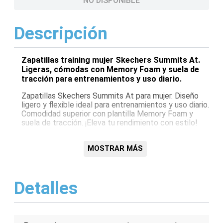
NO DISPONIBLE
Descripción
Zapatillas training mujer Skechers Summits At.
Ligeras, cómodas con Memory Foam y suela de
tracción para entrenamientos y uso diario.
Zapatillas Skechers Summits At para mujer. Diseño
ligero y flexible ideal para entrenamientos y uso diario.
Comodidad superior con plantilla Memory Foam y
suela de tracción. ¡Eleva tu rendimiento con estilo!
Características:
MOSTRAR MÁS
Diseño ligero y flexible
Plantilla Memory Foam
Suela de tracción
Detalles
Ideales para entrenamiento
Cómodas para uso diario