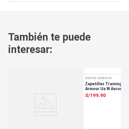
También te puede
interesar:
tis
UNDER ARMOUR
s
Zapatillas Training Mu
Armour Ua W Aurora 3
S/
199
.
90