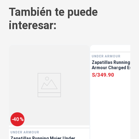
También te puede
interesar:
UNDER ARMOUR
Zapatillas Running Mu
ro
Armour Charged Escap
S/
349
.
90
-
40 %
UNDER ARMOUR
Zapatillas Running Mujer Under