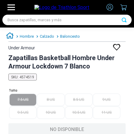
Busca zapatillas, marcas y más
TÉRMINOS MÁS BUSCADOS
Hombre
Calzado
Baloncesto
1
.
zapatillas futbol
Under Armour
2
.
zapatillas nike
Zapatillas Basketball Hombre Under
3
.
zapatillas adidas hombre
Armour Lockdown 7 Blanco
4
.
chimpunes
SKU
:
4574519
5
.
zapatillas adidas mujer
Talla
6
.
zapatillas nike hombre
7.5 US
8 US
8.5 US
9 US
7
.
zapatillas nike mujer
9.5 US
10 US
10.5 US
11 US
NO DISPONIBLE