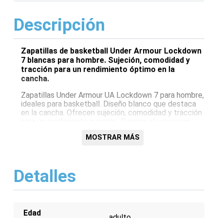
Descripción
Zapatillas de basketball Under Armour Lockdown
7 blancas para hombre. Sujeción, comodidad y
tracción para un rendimiento óptimo en la
cancha.
Zapatillas Under Armour UA Lockdown 7 para hombre,
ideales para basketball. Diseño blanco que destaca
en la cancha. Ofrecen sujeción, comodidad y tracción
para un rendimiento superior. ¡Domina el juego con
Under Armour!
MOSTRAR MÁS
Características:
Diseño específico para basketball
Detalles
Color blanco
Sujeción superior
Comodidad duradera
Tracción optimizada
Under Armour UA Lockdown 7
Edad
adulto