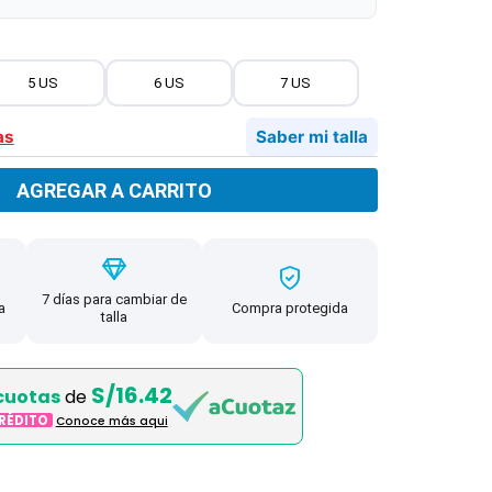
5 US
6 US
7 US
as
Saber mi talla
AGREGAR A CARRITO
7 días para cambiar de
a
Compra protegida
talla
S/16.42
cuotas
de
CRÉDITO
Conoce más aqui