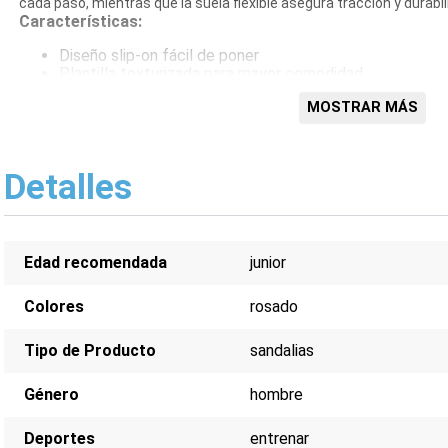
cada paso, mientras que la suela flexible asegura tracción y durabil
Características:
Diseño slip-on fácil de poner
Plantilla texturizada para mayor comodidad
Suela flexible para tracción
MOSTRAR MÁS
Construcción ligera
Color rosado vibrante
Ideal para post-entrenamiento
Detalles
Edad recomendada
junior
Colores
rosado
Tipo de Producto
sandalias
Género
hombre
Deportes
entrenar