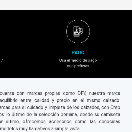
PAGO
 7
Usa el medio de pago
que prefieras
n cuenta con marcas propias como DFY, nuestra marca
equilibrio entre calidad y precio en el mismo calzado.
cas para el cuidado y limpieza de los calzados, con Crep
s lo último de la selección peruana, desde su camiseta
or último, ofrecemos accesorios como las conocidas
modelos muy llamativos a simple vista.