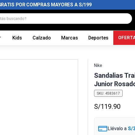
GRATIS POR COMPRAS MAYORES A S/199
tás buscando?
r
Kids
Calzado
Marcas
Deportes
OFERT
Nike
Sandalias Tra
Junior Rosad
SKU
:
4583617
S/
119
.
90
Llévalo a
S/