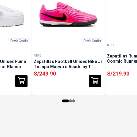
Envío Gratis
Envío Gratis
NIKE
Zapatillas Run
NIKE
Cosmic Runner
 Unisex Puma
Zapatillas Football Unisex Nike Jr
ior Blanco
Tiempo Maestro Academy Tf
Junior Rosado
S/
249
.
90
S/
219
.
90