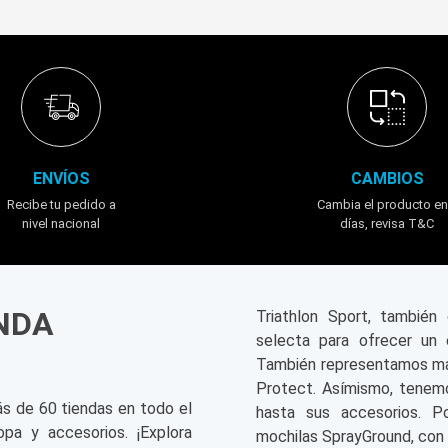
ENVÍOS
CAMBIOS
Recibe tu pedido a
Cambia el producto en
nivel nacional
días, revisa T&C
ENDA
Triathlon Sport, tambié
selecta para ofrecer un 
También representamos mar
Protect. Asímismo, tenemo
ás de 60 tiendas en todo el
hasta sus accesorios. P
opa y accesorios. ¡Explora
mochilas SprayGround, con 