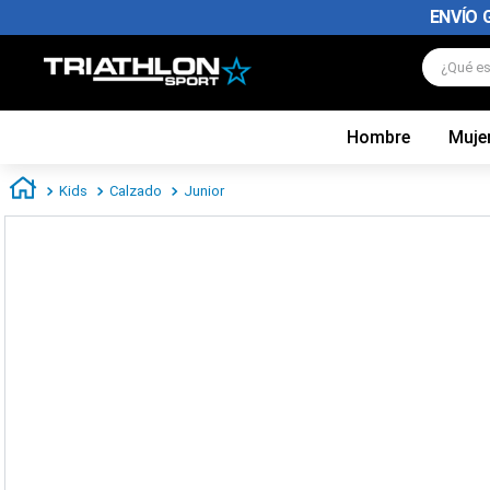
ENVÍO 
¿Qué es
Hombre
Muje
TÉRMINOS MÁS BUSCADOS
1
.
zapatillas futbol
Kids
Calzado
Junior
2
.
zapatillas nike
3
.
zapatillas adidas hombre
4
.
zapatillas adidas mujer
5
.
chimpunes
6
.
zapatillas nike hombre
7
.
zapatillas nike mujer
8
.
medias