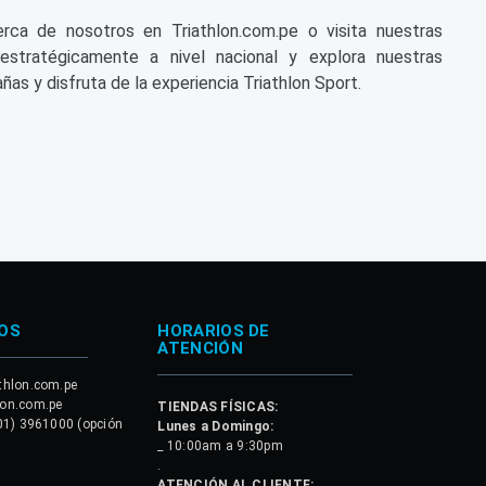
a de nosotros en Triathlon.com.pe o visita nuestras
 estratégicamente a nivel nacional y explora nuestras
ñas y disfruta de la experiencia Triathlon Sport.
OS
HORARIOS DE
ATENCIÓN
thlon.com.pe
lon.com.pe
TIENDAS FÍSICAS:
01) 3961000 (opción
Lunes a Domingo:
_ 10:00am a 9:30pm
.
ATENCIÓN AL CLIENTE: