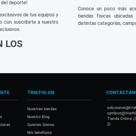
 del deporte!
Conoce un poco más acerc
exclusivos de tus equipos y
tiendas físicas ubicadas
o con suscribirte a nuestro
distintas categorías, campa
xclusivos.
N LOS
ENTE
TRIATHLON
CONTÁCTAN
soluciones@tria
Nuestras tiendas
cambios@triath
es
Nuestro Blog
Tienda Online: (
2)
ciones
Quienes Somos
Mis beneficios