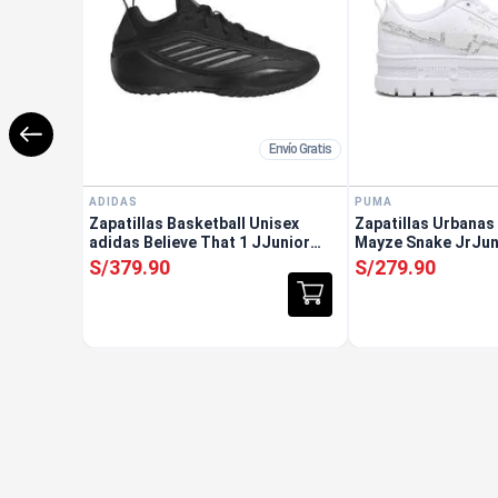
Envío Gratis
ADIDAS
PUMA
Zapatillas Basketball Unisex
Zapatillas Urbanas
adidas Believe That 1 JJunior
Mayze Snake JrJun
Negro
S/
379
.
90
S/
279
.
90