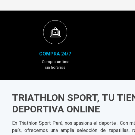
COMPRA 24/7
Compra
online
sin horarios
TRIATHLON SPORT, TU TI
DEPORTIVA ONLINE
En Triathlon Sport Perú, nos apasiona el deporte . Con m
país, ofrecemos una amplia selección de zapatillas, r