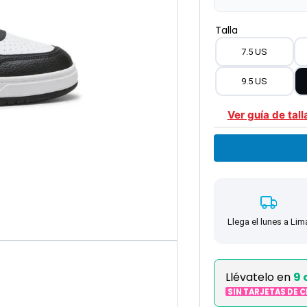
Talla
7.5 US
9.5 US
Ver guía de tall
Llega el lunes a Lim
Llévatelo en
9 
SIN TARJETAS DE 