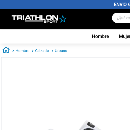
ENVÍO 
¿Qué es
Hombre
Muje
TÉRMINOS MÁS BUSCADOS
1
.
zapatillas futbol
Hombre
Calzado
Urbano
2
.
zapatillas nike
3
.
zapatillas adidas hombre
4
.
chimpunes
5
.
zapatillas adidas mujer
6
.
zapatillas nike hombre
7
.
zapatillas nike mujer
8
.
medias