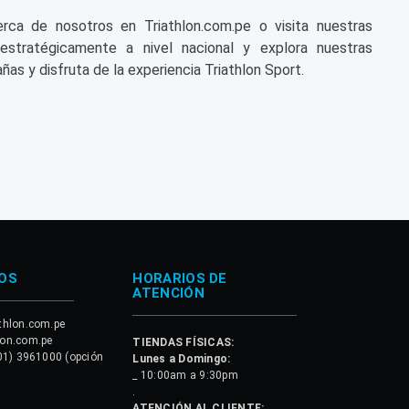
a de nosotros en Triathlon.com.pe o visita nuestras
 estratégicamente a nivel nacional y explora nuestras
ñas y disfruta de la experiencia Triathlon Sport.
OS
HORARIOS DE
ATENCIÓN
thlon.com.pe
lon.com.pe
TIENDAS FÍSICAS:
01) 3961000 (opción
Lunes a Domingo:
_ 10:00am a 9:30pm
.
ATENCIÓN AL CLIENTE: