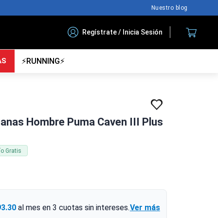
Nuestro blog
Regístrate / Inicia Sesión
AS
⚡RUNNING⚡
banas Hombre Puma Caven III Plus
ío Gratis
93.30
al mes en
3
cuotas sin intereses.
Ver más