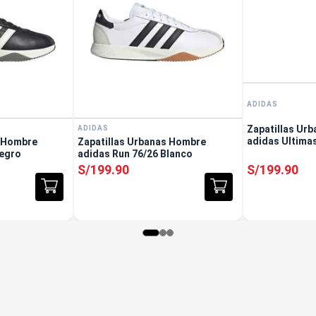
ADIDAS
Zapatillas Ur
ADIDAS
adidas Ultima
s Hombre
Zapatillas Urbanas Hombre
Negro
adidas Run 76/26 Blanco
S/
199
.
90
S/
199
.
90