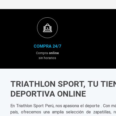
COMPRA 24/7
Compra
online
sin horarios
TRIATHLON SPORT, TU TI
DEPORTIVA ONLINE
En Triathlon Sport Perú, nos apasiona el deporte . Con m
país, ofrecemos una amplia selección de zapatillas, r