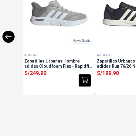
Envío Gratis
ADIDAS
ADIDAS
Zapatillas Urbanas Hombre
Zapatillas Urbana
adidas Cloudfoam Flex - Rapidfit
adidas Run 76/26 
Gris
S/
249
.
90
S/
199
.
90