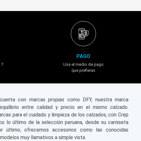
PAGO
 7
Usa el medio de pago
que prefieras
n cuenta con marcas propias como DFY, nuestra marca
equilibrio entre calidad y precio en el mismo calzado.
cas para el cuidado y limpieza de los calzados, con Crep
s lo último de la selección peruana, desde su camiseta
or último, ofrecemos accesorios como las conocidas
modelos muy llamativos a simple vista.