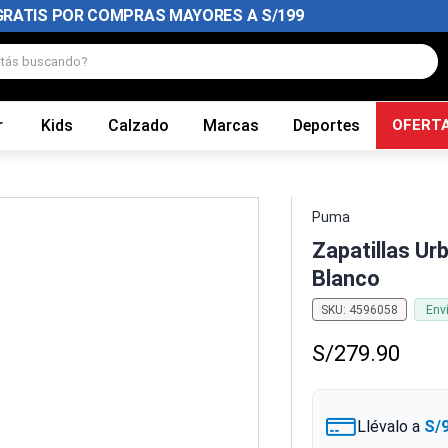
GRATIS POR COMPRAS MAYORES A S/199
tás buscando?
r
Kids
Calzado
Marcas
Deportes
OFERT
Puma
Zapatillas Ur
Blanco
SKU
:
4596058
Env
S/
279
.
90
Llévalo a
S/