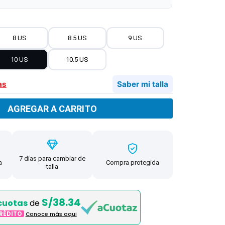
8 US
8.5 US
9 US
10 US
10.5 US
as
Saber mi talla
AGREGAR A CARRITO
7 días para cambiar de
a
Compra protegida
talla
S/38.34
cuotas
de
CRÉDITO
Conoce más aqui