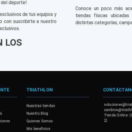
 del deporte!
Conoce un poco más acerc
exclusivos de tus equipos y
tiendas físicas ubicadas
o con suscribirte a nuestro
distintas categorías, campa
xclusivos.
N LOS
ENTE
TRIATHLON
CONTÁCTAN
soluciones@tria
Nuestras tiendas
cambios@triath
es
Nuestro Blog
Tienda Online: (
2)
ciones
Quienes Somos
Mis beneficios