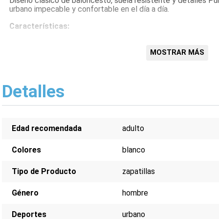
Diseño clásico de baloncesto, suela resistente y detalles Pu
urbano impecable y confortable en el día a día.
Características:
Diseño retro de baloncesto
Exterior de cuero sintético
MOSTRAR MÁS
Suela de goma resistente
Logotipo Puma en lateral y lengüeta
Cierre con cordones
Detalles
Plantilla acolchada
Edad recomendada
adulto
Colores
blanco
Tipo de Producto
zapatillas
Género
hombre
Deportes
urbano