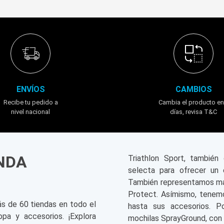
ENVÍOS
CAMBIOS
Recibe tu pedido a
Cambia el producto en
nivel nacional
días, revisa T&C
ENDA
Triathlon Sport, tambié
selecta para ofrecer un 
También representamos mar
Protect. Asímismo, tenemo
ás de 60 tiendas en todo el
hasta sus accesorios. P
opa y accesorios. ¡Explora
mochilas SprayGround, con 