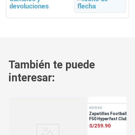
devoluciones
También te puede
interesar:
tis
ADIDAS
Zapatillas Football Un
F50 Hyperfast Club Tf
S/
259
.
90