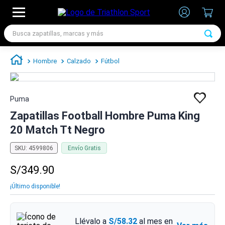
Busca zapatillas, marcas y más
TÉRMINOS MÁS BUSCADOS
Hombre
Calzado
Fútbol
1
.
zapatillas futbol
2
.
zapatillas nike
Puma
3
.
zapatillas adidas hombre
Zapatillas Football Hombre Puma King
4
.
chimpunes
20 Match Tt Negro
5
.
zapatillas adidas mujer
SKU
:
4599806
Envío Gratis
6
.
zapatillas nike hombre
S/
349
.
90
7
.
zapatillas nike mujer
¡Último disponible!
Llévalo a
S/58.32
al mes en