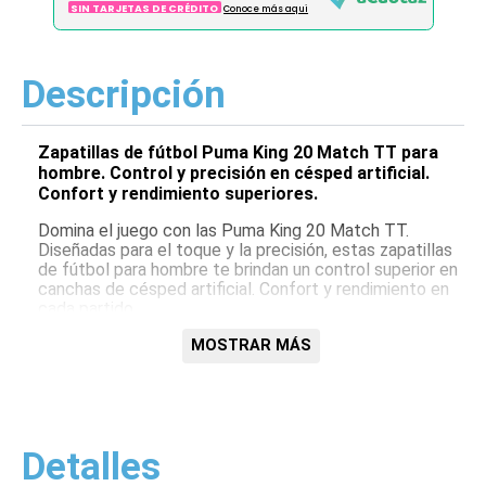
SIN TARJETAS DE CRÉDITO
Conoce más aqui
Descripción
Zapatillas de fútbol Puma King 20 Match TT para
hombre. Control y precisión en césped artificial.
Confort y rendimiento superiores.
Domina el juego con las Puma King 20 Match TT.
Diseñadas para el toque y la precisión, estas zapatillas
de fútbol para hombre te brindan un control superior en
canchas de césped artificial. Confort y rendimiento en
cada partido.
Características:
MOSTRAR MÁS
Exterior de cuero sintético
Suela de goma multitacos
Diseño clásico King
Ajuste cómodo
Detalles
Ideal para césped artificial