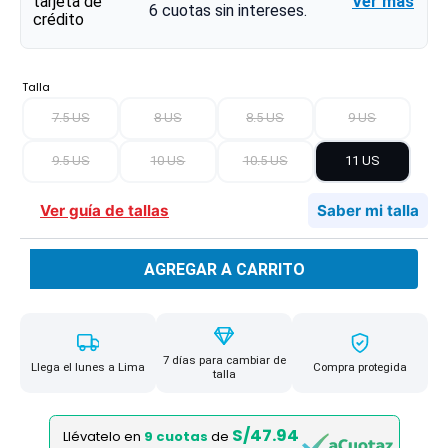
Ver más
6
cuotas sin intereses.
Talla
7.5 US
8 US
8.5 US
9 US
9.5 US
10 US
10.5 US
11 US
Ver guía de tallas
Saber mi talla
AGREGAR A CARRITO
7 días para cambiar de
Llega el lunes a Lima
Compra protegida
talla
S/47.94
Llévatelo en
9 cuotas
de