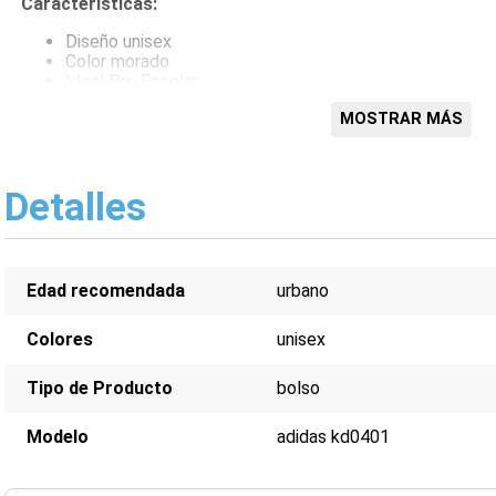
Características:
Diseño unisex
Color morado
Ideal Pre Escolar
Marca Adidas
MOSTRAR MÁS
Material resistente
Estilo urbano
Detalles
Edad recomendada
urbano
Colores
unisex
Tipo de Producto
bolso
Modelo
adidas kd0401