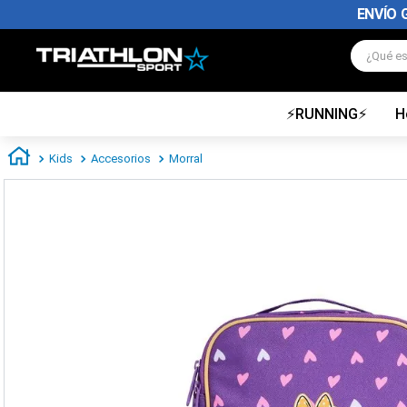
ENVÍO GRATIS POR COMPRA
¿Qué es
⚡RUNNING⚡
H
TÉRMINOS MÁS BUSCADOS
1
.
zapatillas futbol
Kids
Accesorios
Morral
2
.
zapatillas nike
3
.
zapatillas adidas hombre
4
.
zapatillas adidas mujer
5
.
chimpunes
6
.
zapatillas nike hombre
7
.
zapatillas nike mujer
8
.
medias