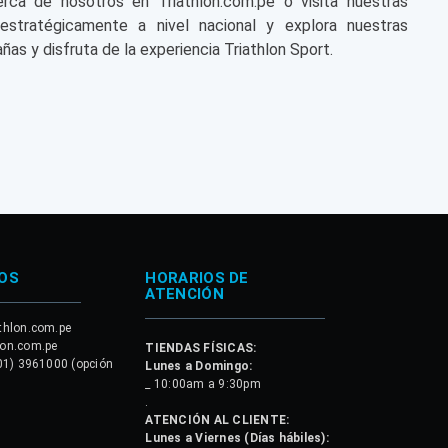
a de nosotros en Triathlon.com.pe o visita nuestras
 estratégicamente a nivel nacional y explora nuestras
ñas y disfruta de la experiencia Triathlon Sport.
OS
HORARIOS DE
ATENCIÓN
thlon.com.pe
lon.com.pe
TIENDAS FÍSICAS:
01) 3961000 (opción
Lunes a Domingo:
_ 10:00am a 9:30pm
.
ATENCIÓN AL CLIENTE:
Lunes a Viernes (Días hábiles):