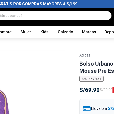
S MAYORES A S/199
tás buscando?
ombre
Mujer
Kids
Calzado
Marcas
Depo
Adidas
Bolso Urbano 
Mouse Pre Es
SKU
:
4597661
S/
69
.
90
S/
99
.
90
Llévalo a
S/