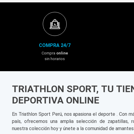
COMPRA 24/7
Compra
online
sin horarios
TRIATHLON SPORT, TU TI
DEPORTIVA ONLINE
En Triathlon Sport Perú, nos apasiona el deporte . Con m
país, ofrecemos una amplia selección de zapatillas, r
nuestra colección hoy y únete a la comunidad de amantes