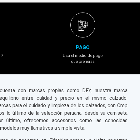
PAGO
 7
Usa el medio de pago
que prefieras
n cuenta con marcas propias como DFY, nuestra marca
equilibrio entre calidad y precio en el mismo calzado.
cas para el cuidado y limpieza de los calzados, con Crep
s lo último de la selección peruana, desde su camiseta
or último, ofrecemos accesorios como las conocidas
modelos muy llamativos a simple vista.