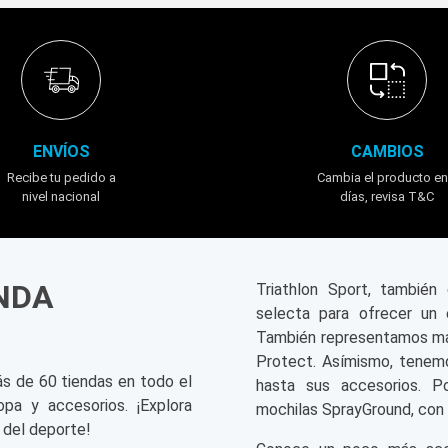
ENVÍOS
CAMBIOS
Recibe tu pedido a
Cambia el producto en
nivel nacional
días, revisa T&C
ENDA
Triathlon Sport, tambié
selecta para ofrecer un 
También representamos mar
Protect. Asímismo, tenemo
ás de 60 tiendas en todo el
hasta sus accesorios. P
opa y accesorios. ¡Explora
mochilas SprayGround, con 
 del deporte!