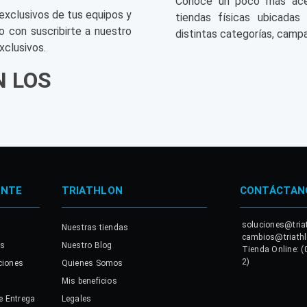
Conoce un poco más acerc
exclusivos de tus equipos y
tiendas físicas ubicadas
o con suscribirte a nuestro
distintas categorías, campa
xclusivos.
N LOS
ENTE
TRIATHLON
CONTÁCTAN
soluciones@tria
Nuestras tiendas
cambios@triath
es
Nuestro Blog
Tienda Online: (
2)
ciones
Quienes Somos
Mis beneficios
e Entrega
Legales