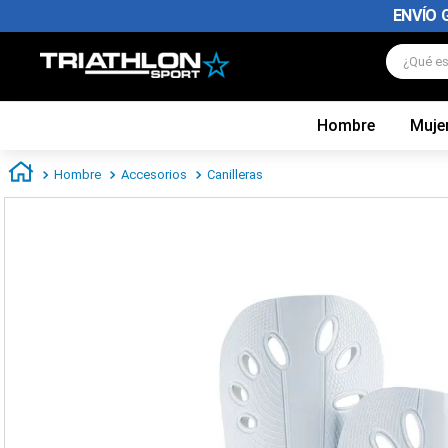
ENVÍO 
¿Qué es
Hombre
Muje
TÉRMINOS MÁS BUSCADOS
1
.
zapatillas futbol
Hombre
Accesorios
Canilleras
2
.
zapatillas nike
3
.
zapatillas adidas hombre
4
.
chimpunes
5
.
zapatillas adidas mujer
6
.
zapatillas nike hombre
7
.
zapatillas nike mujer
8
.
medias