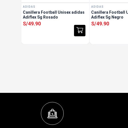
ADIDAS
ADIDAS
Canillera Football Unisex adidas
Canillera Football 
Adiflex Sg Rosado
Adiflex Sg Negro
S/
49
.
90
S/
49
.
90