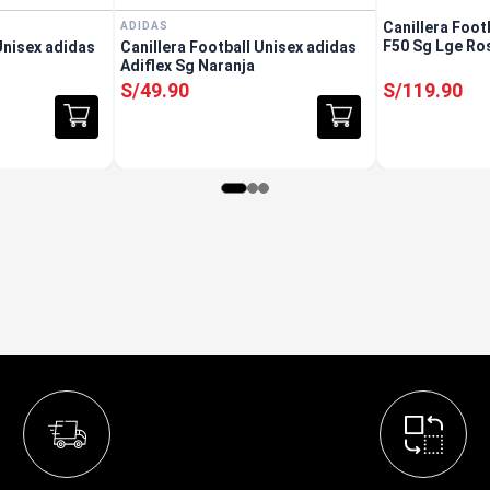
Canillera Foot
ADIDAS
F50 Sg Lge Ro
Unisex adidas
Canillera Football Unisex adidas
Adiflex Sg Naranja
S/
49
.
90
S/
119
.
90