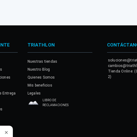
ENTE
TRIATHLON
CONTÁCTAN
soluciones@tria
Nuestras tiendas
cambios@triath
es
Nuestro Blog
Tienda Online: (
2)
ciones
Quienes Somos
Mis beneficios
e Entrega
Legales
LIBRO DE
RECLAMACIONES
es
a
✕