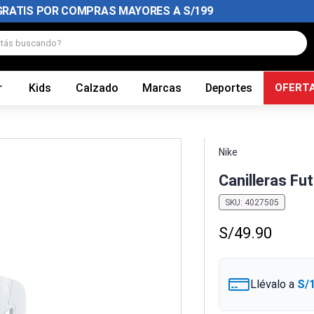
GRATIS POR COMPRAS MAYORES A S/199
tás buscando?
r
Kids
Calzado
Marcas
Deportes
OFERT
Nike
Canilleras Fu
SKU
:
4027505
S/
49
.
90
Llévalo a
S/