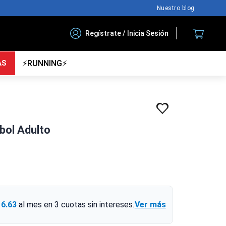
Nuestro blog
Regístrate / Inicia Sesión
AS
⚡RUNNING⚡
tbol Adulto
16.63
al mes en
3
cuotas sin intereses.
Ver más