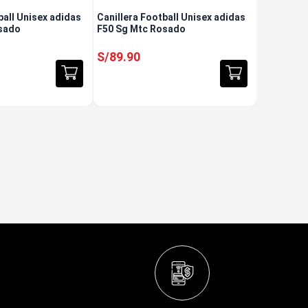
ball Unisex adidas
Canillera Football Unisex adidas
sado
F50 Sg Mtc Rosado
S/
89
.
90