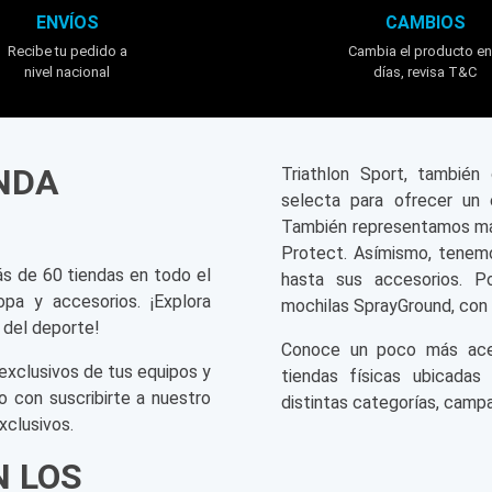
ENVÍOS
CAMBIOS
Recibe tu pedido a
Cambia el producto en
nivel nacional
días, revisa T&C
ENDA
Triathlon Sport, tambié
selecta para ofrecer un 
También representamos mar
Protect. Asímismo, tenemo
ás de 60 tiendas en todo el
hasta sus accesorios. P
opa y accesorios. ¡Explora
mochilas SprayGround, con 
 del deporte!
Conoce un poco más acerc
exclusivos de tus equipos y
tiendas físicas ubicadas
o con suscribirte a nuestro
distintas categorías, campa
xclusivos.
N LOS