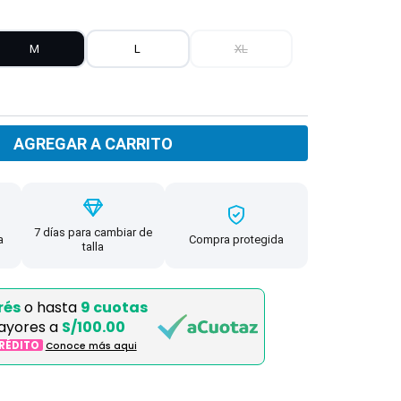
M
L
XL
AGREGAR A CARRITO
7 días para cambiar de
a
Compra protegida
talla
rés
o hasta
9 cuotas
ayores a
S/100.00
CRÉDITO
Conoce más aqui