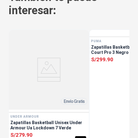
interesar:
tis
PUMA
as
Zapatillas Basketball
Court Pro 3 Negro
S/
299
.
90
Envío Gratis
UNDER ARMOUR
Zapatillas Basketball Unisex Under
Armour Ua Lockdown 7 Verde
S/
279
.
90