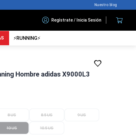
Nuestro blog
Regístrate / Inicia Sesión
AS
⚡RUNNING⚡
unning Hombre adidas X9000L3
8 US
8.5 US
9 US
10 US
10.5 US