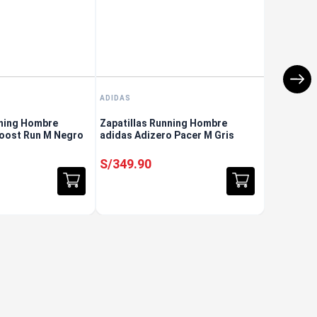
ADIDAS
nning Hombre
Zapatillas Running Hombre
oost Run M Negro
adidas Adizero Pacer M Gris
S/
349
.
90