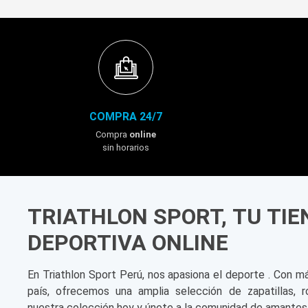
COMPRA 24/7
Compra
online
sin horarios
TRIATHLON SPORT, TU TI
DEPORTIVA ONLINE
En Triathlon Sport Perú, nos apasiona el deporte . Con m
país, ofrecemos una amplia selección de zapatillas, r
nuestra colección hoy y únete a la comunidad de amantes