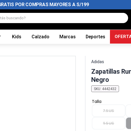
GRATIS POR COMPRAS MAYORES A S/199
tás buscando?
r
Kids
Calzado
Marcas
Deportes
OFERT
Adidas
Zapatillas R
Negro
SKU
:
4442432
Talla
7.5 US
9.5 US