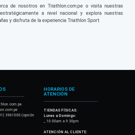
a de nosotros en Triathlon.com.pe o visita nuestras
 estratégicamente a nivel nacional y explora nuestras
ñas y disfruta de la experiencia Triathlon Sport.
OS
HORARIOS DE
ATENCIÓN
thlon.com.pe
lon.com.pe
TIENDAS FÍSICAS:
01) 3961000 (opción
Lunes a Domingo:
_ 10:00am a 9:30pm
.
ATENCIÓN AL CLIENTE: