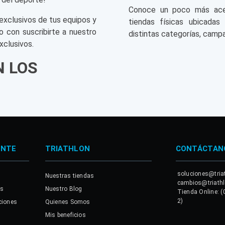
Conoce un poco más acerc
exclusivos de tus equipos y
tiendas físicas ubicadas
o con suscribirte a nuestro
distintas categorías, campa
xclusivos.
N LOS
ENTE
TRIATHLON
CONTÁCTAN
soluciones@tria
Nuestras tiendas
cambios@triath
es
Nuestro Blog
Tienda Online: (
2)
ciones
Quienes Somos
Mis beneficios