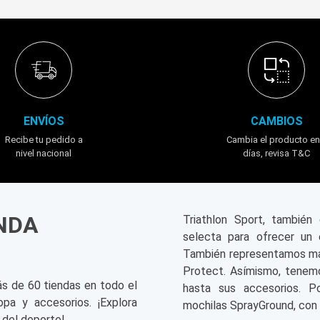
ENVÍOS
CAMBIOS
Recibe tu pedido a
Cambia el producto en
nivel nacional
días, revisa T&C
ENDA
Triathlon Sport, tambié
selecta para ofrecer un 
También representamos mar
Protect. Asímismo, tenemo
ás de 60 tiendas en todo el
hasta sus accesorios. P
opa y accesorios. ¡Explora
mochilas SprayGround, con 
 del deporte!