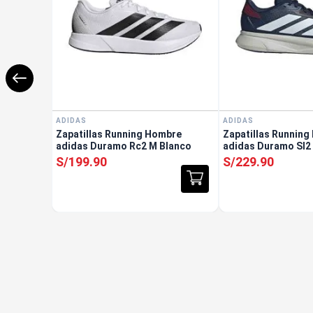
ADIDAS
ADIDAS
Zapatillas Running Hombre
Zapatillas Runnin
adidas Duramo Rc2 M Blanco
adidas Duramo Sl2
S/
199
.
90
S/
229
.
90