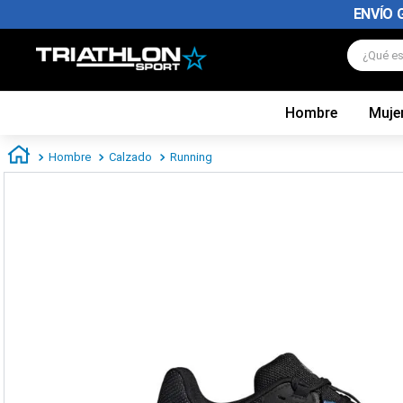
ENVÍO 
¿Qué es
Hombre
Muje
TÉRMINOS MÁS BUSCADOS
1
.
zapatillas futbol
Hombre
Calzado
Running
2
.
zapatillas nike
3
.
zapatillas adidas hombre
4
.
chimpunes
5
.
zapatillas adidas mujer
6
.
zapatillas nike hombre
7
.
zapatillas nike mujer
8
.
medias