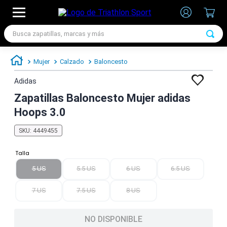
Busca zapatillas, marcas y más
TÉRMINOS MÁS BUSCADOS
Mujer
Calzado
Baloncesto
1
.
zapatillas futbol
Adidas
2
.
zapatillas nike
Zapatillas Baloncesto Mujer adidas
3
.
zapatillas adidas hombre
Hoops 3.0
4
.
zapatillas adidas mujer
SKU
:
4449455
5
.
chimpunes
Talla
6
.
zapatillas nike hombre
5 US
5.5 US
6 US
6.5 US
7
.
zapatillas nike mujer
7 US
7.5 US
8 US
NO DISPONIBLE