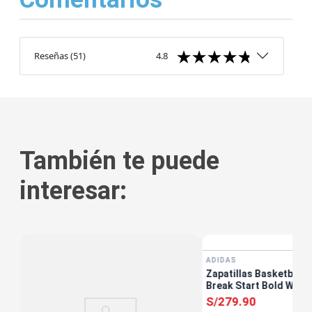
Reseñas
(
51
)
4.8
También te puede
interesar:
ADIDAS
W
Zapatillas Basketball 
Break Start Bold W Bl
S/
279
.
90