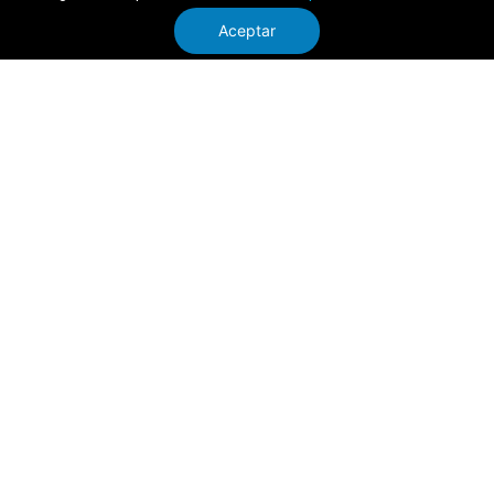
Aceptar
SERVICIO AL CLIENTE
TRIATHLON
CONTÁCTANOS
HORARIOS DE ATENCIÓN