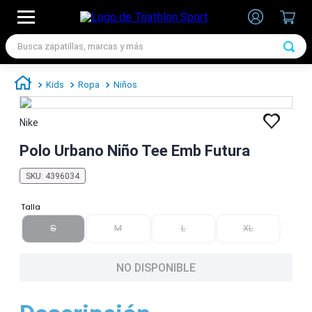
Busca zapatillas, marcas y más
TÉRMINOS MÁS BUSCADOS
Kids
Ropa
Niños
1
.
zapatillas futbol
2
.
zapatillas nike
Nike
3
.
zapatillas adidas hombre
Polo Urbano Niño Tee Emb Futura
4
.
zapatillas adidas mujer
SKU
:
4396034
5
.
chimpunes
Talla
6
.
zapatillas nike hombre
S
M
L
XL
7
.
zapatillas nike mujer
NO DISPONIBLE