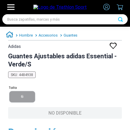
Busca zapatillas, marcas y más
TÉRMINOS MÁS BUSCADOS
Hombre
Accesorios
Guantes
1
.
zapatillas futbol
Adidas
2
.
zapatillas nike
Guantes Ajustables adidas Essential -
3
.
zapatillas adidas hombre
Verde/S
4
.
chimpunes
SKU
:
4484938
5
.
zapatillas adidas mujer
Talla
6
.
zapatillas nike hombre
S
7
.
zapatillas nike mujer
NO DISPONIBLE