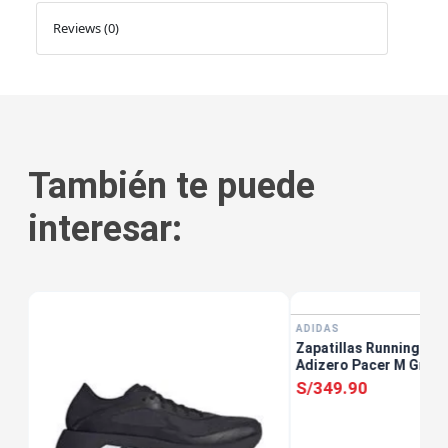
Reviews (0)
También te puede
interesar:
tis
ADIDAS
Zapatillas Running Ho
Adizero Pacer M Gris
S/
349
.
90