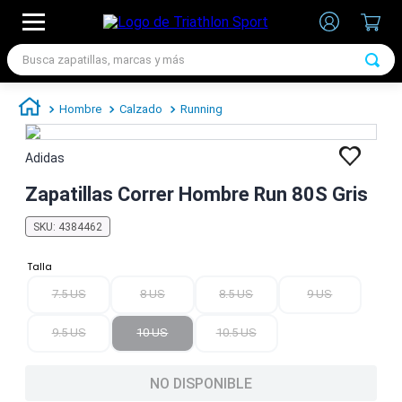
Busca zapatillas, marcas y más
TÉRMINOS MÁS BUSCADOS
Hombre
Calzado
Running
1
.
zapatillas futbol
2
.
zapatillas nike
Adidas
3
.
zapatillas adidas hombre
Zapatillas Correr Hombre Run 80S Gris
4
.
zapatillas adidas mujer
SKU
:
4384462
5
.
chimpunes
Talla
6
.
zapatillas nike hombre
7.5 US
8 US
8.5 US
9 US
7
.
zapatillas nike mujer
9.5 US
10 US
10.5 US
NO DISPONIBLE