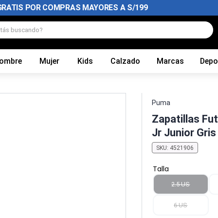
GRATIS POR COMPRAS MAYORES A S/199
tás buscando?
ombre
Mujer
Kids
Calzado
Marcas
Depo
Puma
Zapatillas Fu
Jr Junior Gris
SKU
:
4521906
Talla
2.5 US
6 US