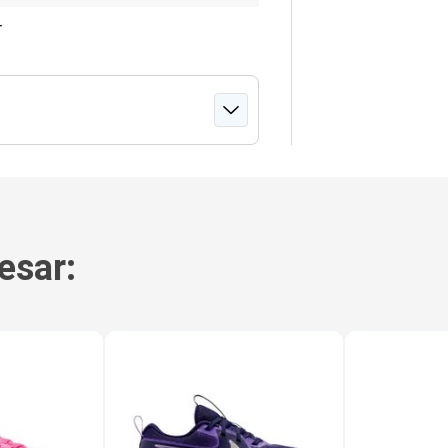
r
esar: