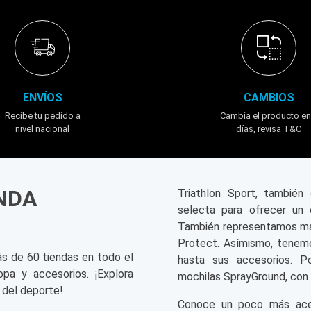
ENVÍOS
CAMBIOS
Recibe tu pedido a
Cambia el producto en
nivel nacional
días, revisa T&C
ENDA
Triathlon Sport, tambié
selecta para ofrecer un 
También representamos mar
Protect. Asímismo, tenemo
ás de 60 tiendas en todo el
hasta sus accesorios. P
opa y accesorios. ¡Explora
mochilas SprayGround, con 
 del deporte!
Conoce un poco más acerc