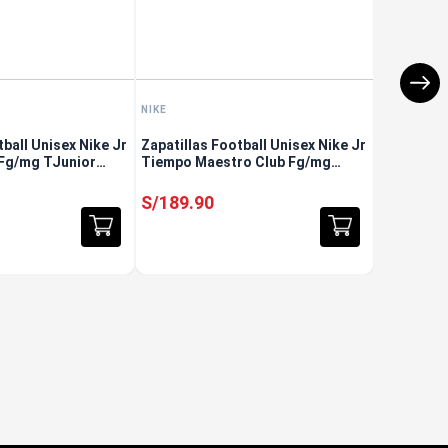
NIKE
tball Unisex Nike Jr
Zapatillas Football Unisex Nike Jr
 Fg/mg TJunior
Tiempo Maestro Club Fg/mg
Junior Rosado
S/
189
.
90