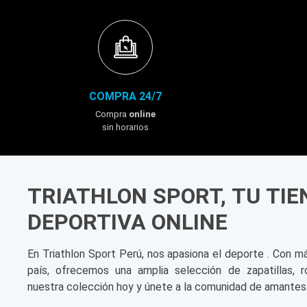
COMPRA 24/7
Compra
online
sin horarios
TRIATHLON SPORT, TU TI
DEPORTIVA ONLINE
En Triathlon Sport Perú, nos apasiona el deporte . Con m
país, ofrecemos una amplia selección de zapatillas, r
nuestra colección hoy y únete a la comunidad de amantes