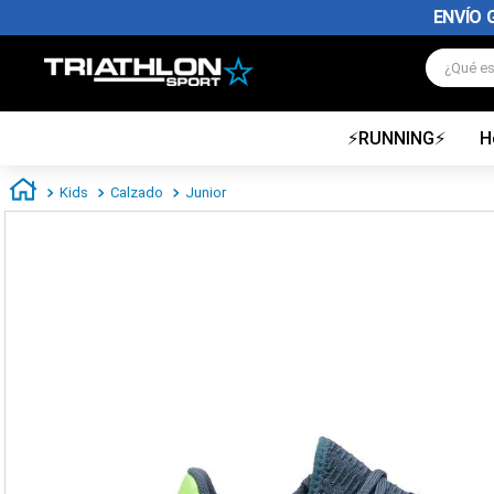
ENVÍO 
¿Qué es
⚡RUNNING⚡
H
TÉRMINOS MÁS BUSCADOS
1
.
zapatillas futbol
Kids
Calzado
Junior
2
.
zapatillas nike
3
.
zapatillas adidas hombre
4
.
zapatillas adidas mujer
5
.
chimpunes
6
.
zapatillas nike hombre
7
.
zapatillas nike mujer
8
.
medias