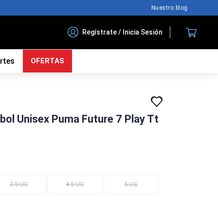
Nuestro blog
Regístrate / Inicia Sesión
rtes
OFERTAS
tbol Unisex Puma Future 7 Play Tt
3.5 US
4.5 US
5 US