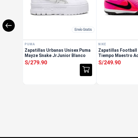
Envío Gratis
PUMA
NIKE
Zapatillas Urbanas Unisex Puma
Zapatillas Football
Mayze Snake JrJunior Blanco
Tiempo Maestro A
Junior Rosado
S/
279
.
90
S/
249
.
90