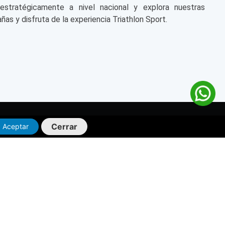
 estratégicamente a nivel nacional y explora nuestras
ñas y disfruta de la experiencia Triathlon Sport.
Cerrar
Aceptar
OS
HORARIOS DE
ATENCIÓN
thlon.com.pe
lon.com.pe
TIENDAS FÍSICAS:
01) 3961000 (opción
Lunes a Domingo:
_ 10:00am a 9:30pm
.
ATENCIÓN AL CLIENTE:
Lunes a Viernes (Días hábiles):
_ 8:30 am - 5:00 pm