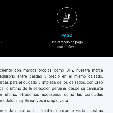
PAGO
 7
Usa el medio de pago
que prefieras
n cuenta con marcas propias como DFY, nuestra marca
equilibrio entre calidad y precio en el mismo calzado.
cas para el cuidado y limpieza de los calzados, con Crep
s lo último de la selección peruana, desde su camiseta
or último, ofrecemos accesorios como las conocidas
modelos muy llamativos a simple vista.
a de nosotros en Triathlon.com.pe o visita nuestras