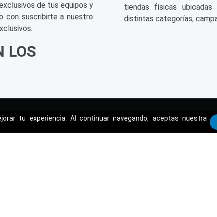
exclusivos de tus equipos y
tiendas físicas ubicadas
o con suscribirte a nuestro
distintas categorías, campa
xclusivos.
N LOS
orar tu experiencia. Al continuar navegando, aceptas nuestra
ENTE
TRIATHLON
CONTÁCTAN
soluciones@tria
Nuestras tiendas
cambios@triath
es
Nuestro Blog
Tienda Online: (
2)
ciones
Quienes Somos
Mis beneficios
e Entrega
Legales
LIBRO DE