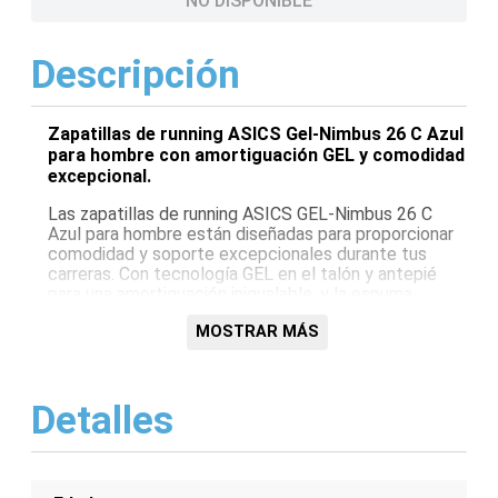
NO DISPONIBLE
Descripción
Zapatillas de running ASICS Gel-Nimbus 26 C Azul
para hombre con amortiguación GEL y comodidad
excepcional.
Las zapatillas de running ASICS GEL-Nimbus 26 C
Azul para hombre están diseñadas para proporcionar
comodidad y soporte excepcionales durante tus
carreras. Con tecnología GEL en el talón y antepié
para una amortiguación inigualable, y la espuma
FlyteFoam Propel para una propulsión receptiva,
MOSTRAR MÁS
estas zapatillas te impulsarán hacia adelante con
facilidad. La parte superior de malla transpirable
mantiene tus pies frescos y cómodos, mientras que
la suela exterior AHAR+ ofrece durabilidad y tracción
Detalles
mejorada.
Características:
Amortiguación GEL en el talón y antepié