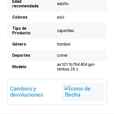
Edad
Espuma FlyteFoam Propel para propulsión
adulto
recomendada
receptiva
Parte superior de malla transpirable
Suela exterior AHAR+ para durabilidad y
Colores
azul
tracción
Tipo de
zapatillas
Producto
Género
hombre
Deportes
correr
as1011b794.404 gel-
Modelo
nimbus 26 c
Cambios y
devoluciones