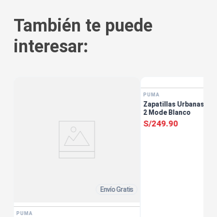
También te puede
interesar:
tis
PUMA
Zapatillas Urbanas Muj
2 Mode Blanco
S/
249
.
90
Envío Gratis
PUMA