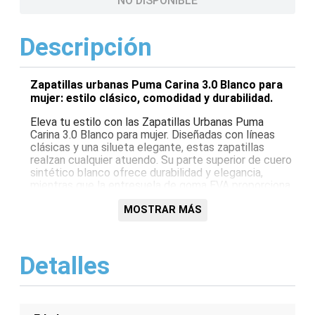
NO DISPONIBLE
Descripción
Zapatillas urbanas Puma Carina 3.0 Blanco para
mujer: estilo clásico, comodidad y durabilidad.
Eleva tu estilo con las Zapatillas Urbanas Puma
Carina 3.0 Blanco para mujer. Diseñadas con líneas
clásicas y una silueta elegante, estas zapatillas
realzan cualquier atuendo. Su parte superior de cuero
sintético blanco ofrece durabilidad y elegancia,
mientras que la entresuela de goma EVA proporciona
una amortiguación ligera. El cierre de cordones
garantiza un ajuste ceñido y seguro, y la suela de
MOSTRAR MÁS
goma ofrece un agarre excepcional en varias
superficies.
Detalles
Características:
Parte superior de cuero sintético blanco
Entresuela de goma EVA para amortiguación
Cierre de cordones para un ajuste seguro