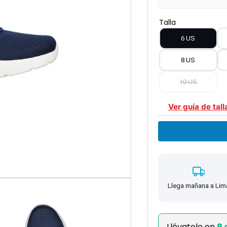
Talla
6 US
8 US
10 US
Ver guía de tall
Llega mañana a Lim
Llévatelo en
9 