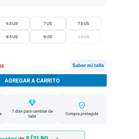
6.5 US
7 US
7.5 US
8.5 US
9 US
9.5 US
as
Saber mi talla
AGREGAR A CARRITO
7 días para cambiar de
a
Compra protegida
talla
S/21.90
cuotas
de