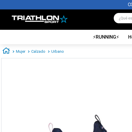
C
¿Qué es
TÉRMINOS MÁS BUSCADOS
⚡RUNNING⚡
H
1
.
zapatillas futbol
2
.
zapatillas nike
Mujer
Calzado
Urbano
3
.
zapatillas adidas hombre
4
.
zapatillas adidas mujer
5
.
chimpunes
6
.
zapatillas nike hombre
7
.
zapatillas nike mujer
8
.
medias