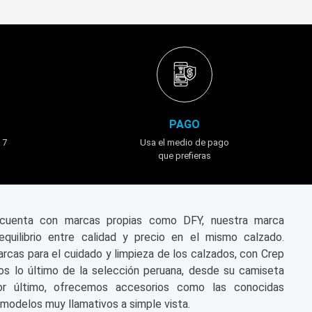
PAGO
 7
Usa el medio de pago
que prefieras
n cuenta con marcas propias como DFY, nuestra marca
equilibrio entre calidad y precio en el mismo calzado.
cas para el cuidado y limpieza de los calzados, con Crep
s lo último de la selección peruana, desde su camiseta
or último, ofrecemos accesorios como las conocidas
modelos muy llamativos a simple vista.