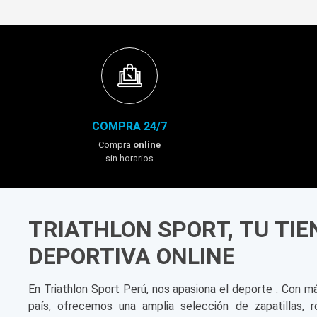
COMPRA 24/7
Compra
online
sin horarios
TRIATHLON SPORT, TU TI
DEPORTIVA ONLINE
En Triathlon Sport Perú, nos apasiona el deporte . Con m
país, ofrecemos una amplia selección de zapatillas, r