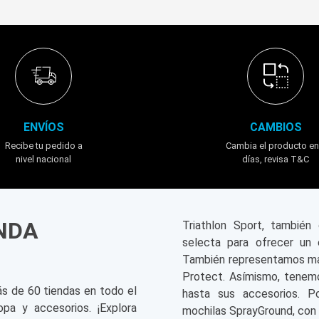
ENVÍOS
CAMBIOS
Recibe tu pedido a
Cambia el producto en
nivel nacional
días, revisa T&C
ENDA
Triathlon Sport, tambié
selecta para ofrecer un 
También representamos mar
Protect. Asímismo, tenemo
ás de 60 tiendas en todo el
hasta sus accesorios. P
opa y accesorios. ¡Explora
mochilas SprayGround, con 