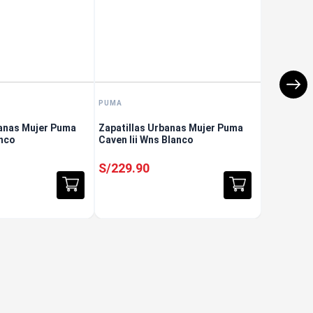
PUMA
banas Mujer Puma
Zapatillas Urbanas Mujer Puma
anco
Caven Iii Wns Blanco
S/
229
.
90