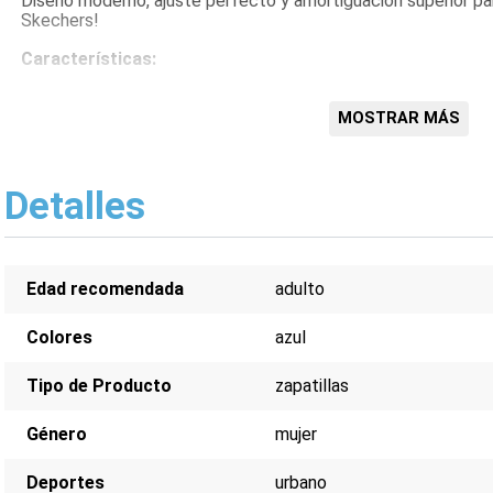
Diseño moderno, ajuste perfecto y amortiguación superior para
Skechers!
Características:
Color: Azul
Modelo: Dynamight
MOSTRAR MÁS
Diseño urbano
Comodidad superior
Amortiguación
Detalles
Ajuste perfecto
Edad recomendada
adulto
Colores
azul
Tipo de Producto
zapatillas
Género
mujer
Deportes
urbano