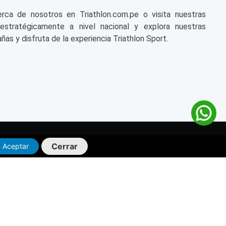
a de nosotros en Triathlon.com.pe o visita nuestras
 estratégicamente a nivel nacional y explora nuestras
ñas y disfruta de la experiencia Triathlon Sport.
Cerrar
Aceptar
OS
HORARIOS DE
ATENCIÓN
thlon.com.pe
lon.com.pe
TIENDAS FÍSICAS:
01) 3961000 (opción
Lunes a Domingo:
_ 10:00am a 9:30pm
.
ATENCIÓN AL CLIENTE: