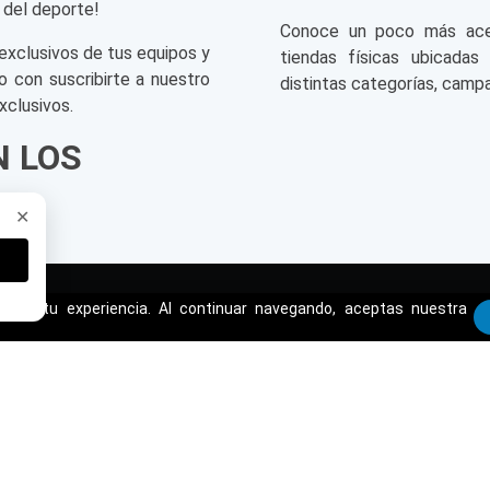
 del deporte!
Conoce un poco más acerc
exclusivos de tus equipos y
tiendas físicas ubicadas
o con suscribirte a nuestro
distintas categorías, campa
xclusivos.
N LOS
✕
orar tu experiencia. Al continuar navegando, aceptas nuestra
ENTE
TRIATHLON
CONTÁCTAN
soluciones@tria
Nuestras tiendas
cambios@triath
es
Nuestro Blog
Tienda Online: (
2)
ciones
Quienes Somos
Mis beneficios