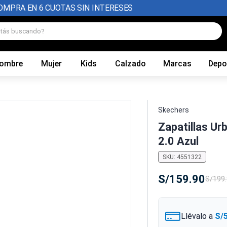
OMPRA EN 6 CUOTAS SIN INTERESES
tás buscando?
ombre
Mujer
Kids
Calzado
Marcas
Depo
Skechers
Zapatillas U
2.0 Azul
SKU
:
4551322
S/
159
.
90
S/
199
.
Llévalo a
S/