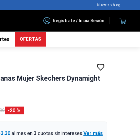
Nuestro blog
Regístrate / Inicia Sesión
rtes
OFERTAS
rbanas Mujer Skechers Dynamight
20 %
90
53.30
al mes en
3
cuotas sin intereses.
Ver más