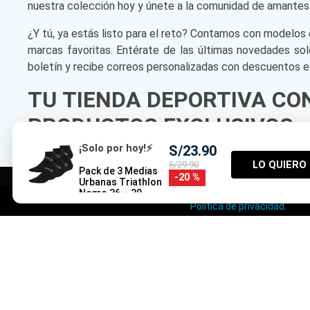
nuestra colección hoy y únete a la comunidad de amantes
¿Y tú, ya estás listo para el reto? Contamos con modelos 
marcas favoritas. Entérate de las últimas novedades sol
boletín y recibe correos personalizadas con descuentos e
TU TIENDA DEPORTIVA CO
PRODUCTOS EXCLUSIVOS
¡Solo por hoy!⚡
S/
23
.
90
S/
29
.
90
LO QUIERO
Pack de 3 Medias
20 %
Urbanas Triathlon
Negro 36 – 39
Usamos cookies para mej
Política de privacidad.
SERVICIO AL CLI
Preguntas Frecuentes
Términos y Condicion
Condiciones de Promo
Políticas de Privacidad