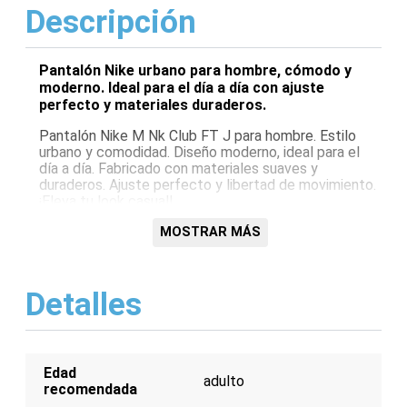
Descripción
Pantalón Nike urbano para hombre, cómodo y
moderno. Ideal para el día a día con ajuste
perfecto y materiales duraderos.
Pantalón Nike M Nk Club FT J para hombre. Estilo
urbano y comodidad. Diseño moderno, ideal para el
día a día. Fabricado con materiales suaves y
duraderos. Ajuste perfecto y libertad de movimiento.
¡Eleva tu look casual!
Características:
MOSTRAR MÁS
Estilo urbano
Tejido suave
Detalles
Ajuste cómodo
Diseño moderno
Material duradero
Edad
adulto
recomendada