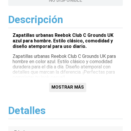
NO DISPONIBLE
Descripción
Zapatillas urbanas Reebok Club C Grounds UK
azul para hombre. Estilo clásico, comodidad y
diseño atemporal para uso diario.
Zapatillas urbanas Reebok Club C Grounds UK para
hombre en color azul. Estilo clásico y comodidad
duradera para el día a día. Diseño atemporal con
detalles que marcan la diferencia. ¡Perfectas para
completar tu look casual!
Características:
MOSTRAR MÁS
Color: Azul
Modelo: Club C Grounds UK
Detalles
Marca: Reebok
Género: Hombre
Estilo: Urbano
Material: A confirmar según la fuente original