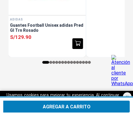
ADIDAS
Guantes Football Unisex adidas Pred
Gl Trn Rosado
S/
129
.
90
Usamos cookies para mejorar tu experiencia. Al continuar
×
navegando, aceptas nuestra
Política de privacidad.
AGREGAR A CARRITO
Aceptar