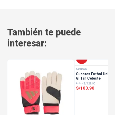
También te puede
interesar:
-
20 %
ADIDAS
as
Guantes Futbol Unisex
Gl Trn Celeste
S/
129
.
90
S/
103
.
90