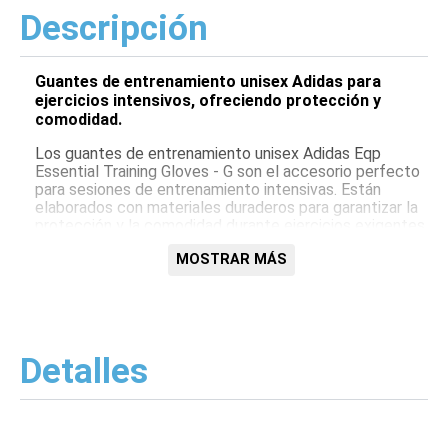
Descripción
Guantes de entrenamiento unisex Adidas para
ejercicios intensivos, ofreciendo protección y
comodidad.
Los guantes de entrenamiento unisex Adidas Eqp
Essential Training Gloves - G son el accesorio perfecto
para sesiones de entrenamiento intensivas. Están
elaborados con materiales duraderos para garantizar la
protección y la comodidad durante ejercicios exigentes.
El diseño ergonómico y el cierre ajustable proporcionan
MOSTRAR MÁS
un ajuste ceñido y seguro.
Características:
Materiales duraderos para mayor protección y
comodidad
Detalles
Diseño ergonómico para un ajuste perfecto
Cierre ajustable para un ajuste ceñido y seguro