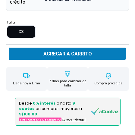
Talla
XS
AGREGAR A CARRITO
7 días para cambiar de
Llega hoy a Lima
Compra protegida
talla
Desde
0% interés
o hasta
9
cuotas
en compras mayores a
S/100.00
SIN TARJETAS DE CRÉDITO
Conoce más aqui