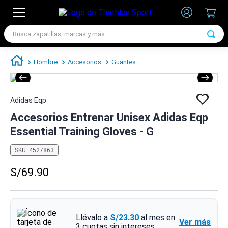
Busca zapatillas, marcas y más
TÉRMINOS MÁS BUSCADOS
Hombre
Accesorios
Guantes
1
.
zapatillas futbol
2
.
zapatillas nike
Adidas Eqp
3
.
zapatillas adidas hombre
Accesorios Entrenar Unisex Adidas Eqp
4
.
zapatillas adidas mujer
Essential Training Gloves - G
5
.
chimpunes
SKU
:
4527863
6
.
zapatillas nike hombre
S/
69
.
90
7
.
zapatillas nike mujer
Llévalo a
S/23.30
al mes en
Ver más
3
cuotas sin intereses.