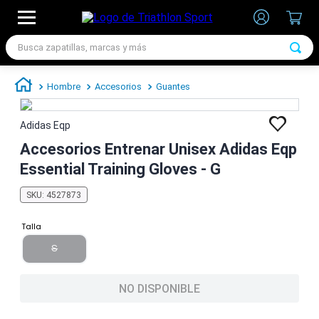
Busca zapatillas, marcas y más
TÉRMINOS MÁS BUSCADOS
Hombre
Accesorios
Guantes
1
.
zapatillas futbol
2
.
zapatillas nike
Adidas Eqp
3
.
zapatillas adidas hombre
Accesorios Entrenar Unisex Adidas Eqp
Essential Training Gloves - G
4
.
chimpunes
5
.
zapatillas adidas mujer
SKU
:
4527873
6
.
zapatillas nike hombre
Talla
7
.
zapatillas nike mujer
S
NO DISPONIBLE