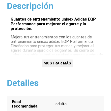
Descripción
Guantes de entrenamiento unisex Adidas EQP
Performance para mejorar el agarre y la
protección.
Mejora tus entrenamientos con los guantes de
entrenamiento unisex adidas EQP Performance.
Diseñados para proteger tus manos y mejorar el
agarre durante ejercicios exigentes. Su cierre de
velcro ajustable garantiza un ajuste seguro y cómodo.
Fabricados con una combinación de materiales
MOSTRAR MÁS
transpirables y duraderos, estos guantes te
mantienen fresco y protegido mientras elevas tu
rendimiento.
Detalles
Características:
Cierre de velcro ajustable para un ajuste seguro
Materiales transpirables y duraderos para
comodidad y protección
Edad
Mejora el agarre para ejercicios exigentes
adulto
recomendada