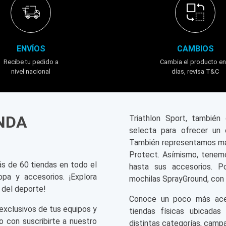
ENVÍOS
CAMBIOS
Recibe tu pedido a
Cambia el producto en
nivel nacional
días, revisa T&C
ENDA
Triathlon Sport, tambié
selecta para ofrecer un 
También representamos mar
Protect. Asímismo, tenemo
ás de 60 tiendas en todo el
hasta sus accesorios. P
opa y accesorios. ¡Explora
mochilas SprayGround, con 
 del deporte!
Conoce un poco más acerc
exclusivos de tus equipos y
tiendas físicas ubicadas
o con suscribirte a nuestro
distintas categorías, campa