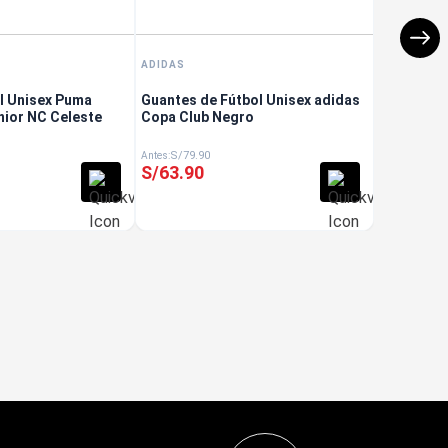
ADIDAS
l Unisex Puma
Guantes de Fútbol Unisex adidas
nior NC Celeste
Copa Club Negro
S/
79
.
90
S/
63
.
90