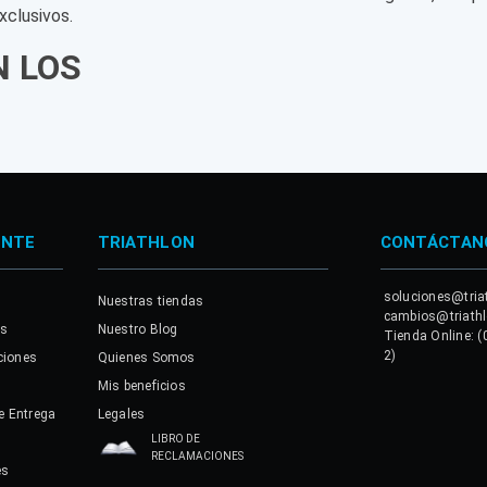
xclusivos.
N LOS
ENTE
TRIATHLON
CONTÁCTAN
soluciones@tria
Nuestras tiendas
cambios@triath
es
Nuestro Blog
Tienda Online: (
2)
ciones
Quienes Somos
Mis beneficios
e Entrega
Legales
LIBRO DE
RECLAMACIONES
es