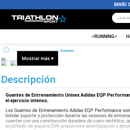
ENVÍO 
¿Qué es
⚡RUNNING⚡
H
TÉRMINOS MÁS BUSCADOS
1
.
zapatillas futbol
Hombre
Accesorios
Guantes
2
.
zapatillas nike
Mostrar más
▾
3
.
zapatillas adidas hombre
Descripción
4
.
zapatillas adidas mujer
5
.
chimpunes
Guantes de Entrenamiento Unisex Adidas EQP Performan
6
.
zapatillas nike hombre
el ejercicio intenso.
7
.
zapatillas nike mujer
Los Guantes de Entrenamiento Adidas EQP Performance son 
brindar soporte y protección durante las sesiones de entren
8
.
medias
cuentan con una construcción duradera de cuero sintético, que
acolchado de espuma EVA proporciona amortiguación y absor