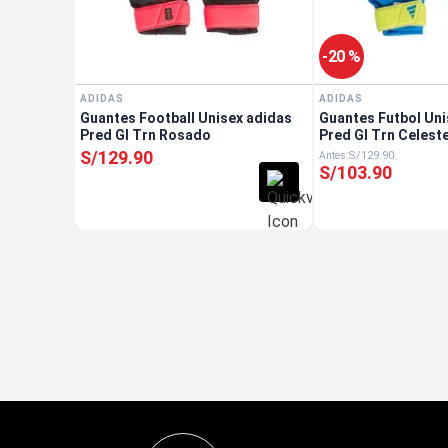
-
20 %
ADIDAS
ADIDAS
Guantes Football Unisex adidas
Guantes Futbol Uni
Pred Gl Trn Rosado
Pred Gl Trn Celest
S/
129
.
90
S/
129
.
90
S/
103
.
90