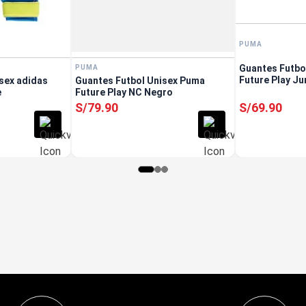
PUMA
Guantes Futbo
PUMA
Future Play Ju
sex adidas
Guantes Futbol Unisex Puma
e
Future Play NC Negro
S/
79
.
90
S/
69
.
90