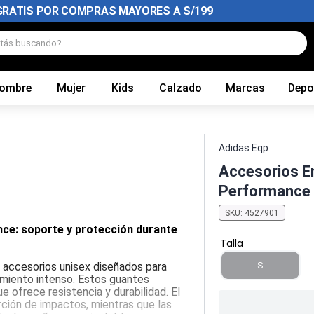
GRATIS POR COMPRAS MAYORES A S/199
tás buscando?
ombre
Mujer
Kids
Calzado
Marcas
Depo
Adidas Eqp
Accesorios E
Performance T
SKU
:
4527901
ce: soporte y protección durante
Talla
S
accesorios unisex diseñados para
amiento intenso. Estos guantes
 ofrece resistencia y durabilidad. El
ción de impactos, mientras que las