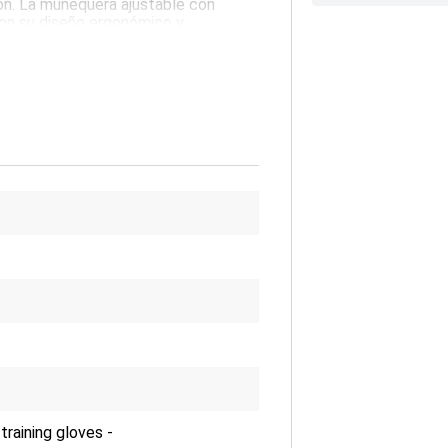
ón. La muñequera ajustable con
 Con su diseño ergonómico y
didas EQP Performance son una
ento y protección durante el
raining gloves -