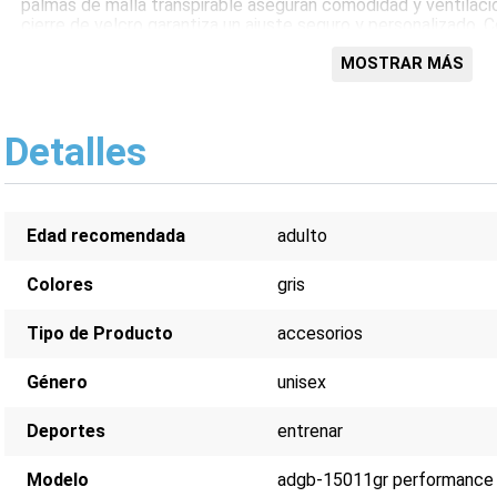
palmas de malla transpirable aseguran comodidad y ventilaci
cierre de velcro garantiza un ajuste seguro y personalizado.
materiales de alta calidad, los Guantes de Entrenamiento A
excelente opción para atletas que buscan mejorar su rendimi
MOSTRAR MÁS
entrenamiento.
Características:
Detalles
Construcción duradera de cuero sintético
Acolchado de espuma EVA para amortiguación
Palmas de malla transpirable para ventilación
Muñequera ajustable con cierre de velcro
Edad recomendada
adulto
Colores
gris
Tipo de Producto
accesorios
Género
unisex
Deportes
entrenar
Modelo
adgb-15011gr performance t