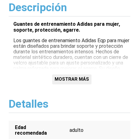
Descripción
Guantes de entrenamiento Adidas para mujer,
soporte, protección, agarre.
Los guantes de entrenamiento Adidas Eqp para mujer
están diseñados para brindar soporte y protección
durante los entrenamientos intensos. Hechos de
material sintético duradero, cuentan con un cierre de
velcro ajustable para un ajuste personalizado y una
palma reforzada para mejorar el agarre. Su diseño
transpirable ayuda a mantener tus manos frescas y
secas, mientras que el logotipo de Adidas en las
MOSTRAR MÁS
correas agrega un toque de estilo.
Características:
Detalles
Material sintético duradero
Cierre de velcro ajustable
Palma reforzada para mejorar el agarre
Diseño transpirable
Edad
Logotipo de Adidas en las correas
adulto
recomendada