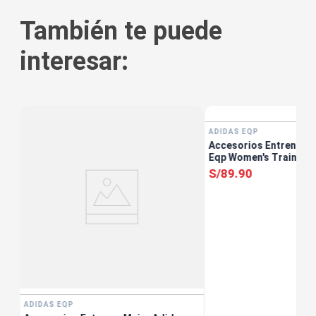
También te puede
interesar:
ADIDAS EQP
s
Accesorios Entrenar M
a
Eqp Women's Training G
S/
89
.
90
ADIDAS EQP