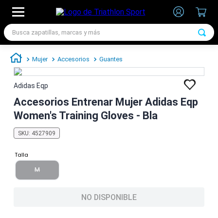
Busca zapatillas, marcas y más
TÉRMINOS MÁS BUSCADOS
Mujer
Accesorios
Guantes
1
.
zapatillas futbol
2
.
zapatillas nike
Adidas Eqp
3
.
zapatillas adidas hombre
Accesorios Entrenar Mujer Adidas Eqp
Women's Training Gloves - Bla
4
.
zapatillas adidas mujer
5
.
chimpunes
SKU
:
4527909
6
.
zapatillas nike hombre
Talla
7
.
zapatillas nike mujer
M
NO DISPONIBLE