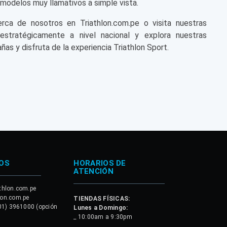
modelos muy llamativos a simple vista.
a de nosotros en Triathlon.com.pe o visita nuestras
 estratégicamente a nivel nacional y explora nuestras
ñas y disfruta de la experiencia Triathlon Sport.
OS
HORARIOS DE
ATENCIÓN
thlon.com.pe
lon.com.pe
TIENDAS FÍSICAS:
01) 3961000 (opción
Lunes a Domingo:
_ 10:00am a 9:30pm
.