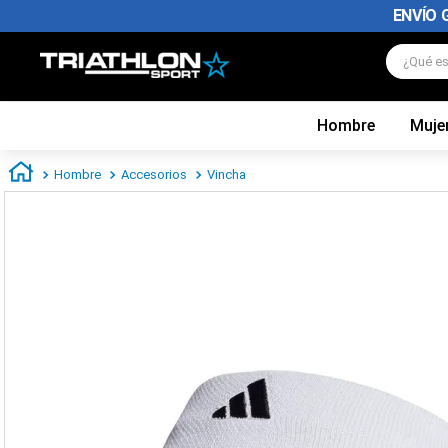
ENVÍO 
¿Qué es
Hombre
Muje
TÉRMINOS MÁS BUSCADOS
1
.
zapatillas futbol
Hombre
Accesorios
Vincha
2
.
zapatillas nike
3
.
zapatillas adidas hombre
4
.
zapatillas adidas mujer
5
.
chimpunes
6
.
zapatillas nike hombre
7
.
zapatillas nike mujer
8
.
medias