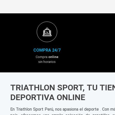
COMPRA 24/7
Compra
online
sin horarios
TRIATHLON SPORT, TU TI
DEPORTIVA ONLINE
En Triathlon Sport Perú, nos apasiona el deporte . Con m