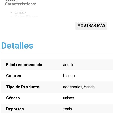
Características:
Unisex
Color: Blanco
Absorbe el sudor
MOSTRAR MÁS
Ajuste elástico
Logo adidas
Cómoda y ligera
Detalles
Edad recomendada
adulto
Colores
blanco
Tipo de Producto
accesorios
banda
Género
unisex
Deportes
tenis