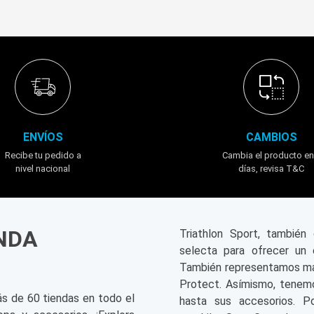
ENVÍOS
CAMBIOS
Recibe tu pedido a
Cambia el producto en
nivel nacional
días, revisa T&C
ENDA
Triathlon Sport, tambié
selecta para ofrecer un 
También representamos mar
Protect. Asímismo, tenemo
ás de 60 tiendas en todo el
hasta sus accesorios. P