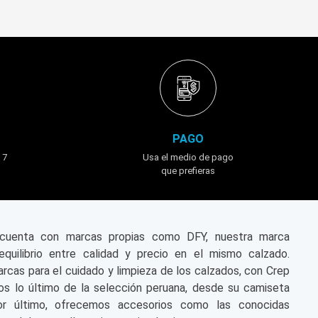
PAGO
 7
Usa el medio de pago
que prefieras
n cuenta con marcas propias como DFY, nuestra marca
equilibrio entre calidad y precio en el mismo calzado.
cas para el cuidado y limpieza de los calzados, con Crep
s lo último de la selección peruana, desde su camiseta
or último, ofrecemos accesorios como las conocidas