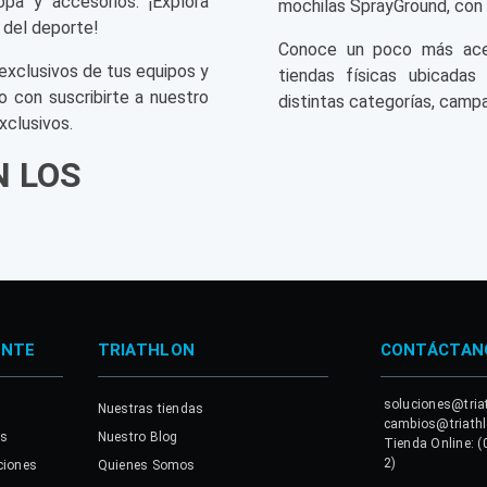
opa y accesorios. ¡Explora
mochilas SprayGround, con 
 del deporte!
Conoce un poco más acerc
exclusivos de tus equipos y
tiendas físicas ubicadas
o con suscribirte a nuestro
distintas categorías, campa
xclusivos.
N LOS
ENTE
TRIATHLON
CONTÁCTAN
soluciones@tria
Nuestras tiendas
cambios@triath
es
Nuestro Blog
Tienda Online: (
2)
ciones
Quienes Somos