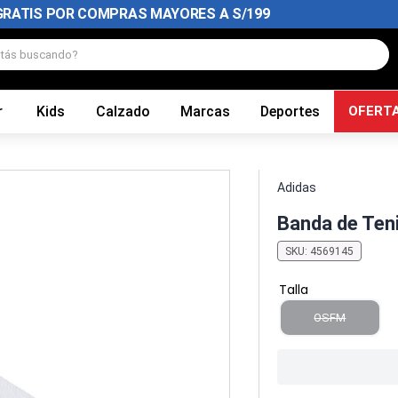
GRATIS POR COMPRAS MAYORES A S/199
tás buscando?
r
Kids
Calzado
Marcas
Deportes
OFERT
Adidas
Banda de Teni
SKU
:
4569145
Talla
OSFM