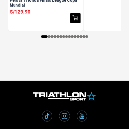
Pelota Trionda Finals League Copa
Mundial
S/
129
.
90