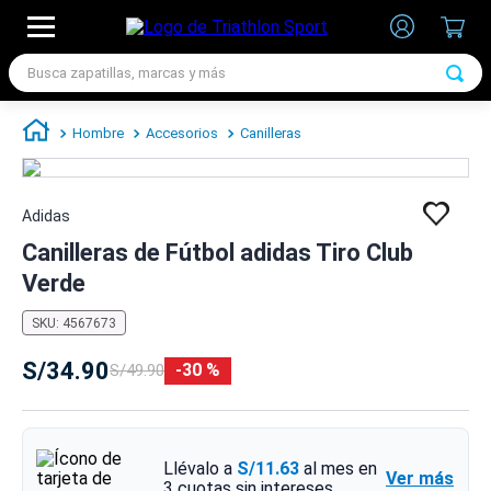
Busca zapatillas, marcas y más
TÉRMINOS MÁS BUSCADOS
Hombre
Accesorios
Canilleras
1
.
zapatillas futbol
2
.
zapatillas nike
Adidas
3
.
zapatillas adidas hombre
Canilleras de Fútbol adidas Tiro Club
4
.
zapatillas adidas mujer
Verde
5
.
chimpunes
SKU
:
4567673
6
.
zapatillas nike hombre
S/
34
.
90
30 %
S/
49
.
90
7
.
zapatillas nike mujer
Llévalo a
S/11.63
al mes en
Ver más
3
cuotas sin intereses.