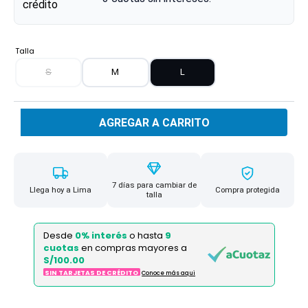
Talla
S
M
L
AGREGAR A CARRITO
7 días para cambiar de
Llega hoy a Lima
Compra protegida
talla
Desde
0% interés
o hasta
9
cuotas
en compras mayores a
S/100.00
SIN TARJETAS DE CRÉDITO
Conoce más aqui