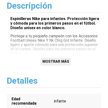
Descripción
Espinilleras Nike para infantes. Protección ligera
y cómoda para los primeros pasos en el fútbol.
Diseño unisex en color blanco.
Protege a tu pequeño campeón con los Accesorios
Football Unisex Nike Y Nk Chrg Grd Infante. Diseño
ligero y ajuste cómodo para una protección superior
en el campo. Ideales para los primeros pasos en el
fútbol.
Características:
MOSTRAR MÁS
Diseño ligero
Ajuste cómodo
Detalles
Protección superior
Unisex
Color blanco
Edad
infante
recomendada