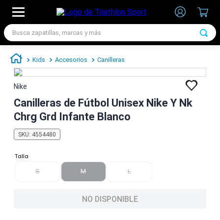
Busca zapatillas, marcas y más
TÉRMINOS MÁS BUSCADOS
Kids
Accesorios
Canilleras
1
.
zapatillas futbol
2
.
zapatillas nike
Nike
3
.
zapatillas adidas hombre
Canilleras de Fútbol Unisex Nike Y Nk
Chrg Grd Infante Blanco
4
.
zapatillas adidas mujer
5
.
chimpunes
SKU
:
4554480
6
.
zapatillas nike hombre
Talla
7
.
zapatillas nike mujer
S
M
L
NO DISPONIBLE