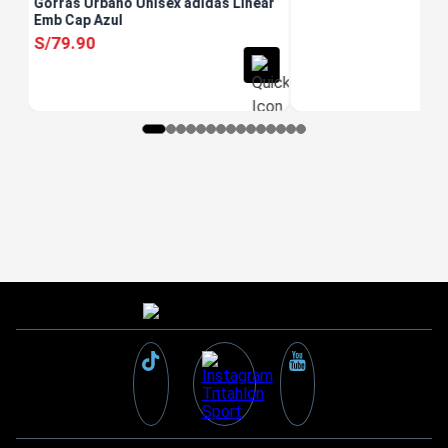
Gorras Urbano Unisex adidas Linear
Emb Cap Azul
S/
79
.
90