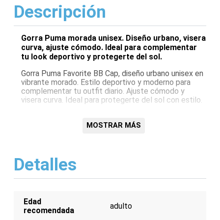
Descripción
Gorra Puma morada unisex. Diseño urbano, visera
curva, ajuste cómodo. Ideal para complementar
tu look deportivo y protegerte del sol.
Gorra Puma Favorite BB Cap, diseño urbano unisex en
vibrante morado. Estilo deportivo y moderno para
complementar tu outfit diario. Ajuste cómodo y
visera curva. Ideal para protegerte del sol con estilo.
Características:
MOSTRAR MÁS
Diseño unisex
Color morado
Visera curva
Detalles
Ajuste cómodo
Logo Puma
Estilo urbano
Edad
adulto
recomendada