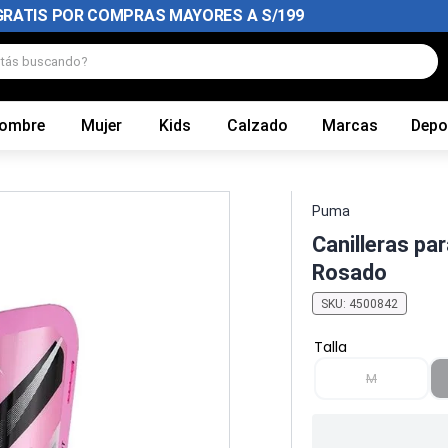
GRATIS POR COMPRAS MAYORES A S/199
tás buscando?
ombre
Mujer
Kids
Calzado
Marcas
Depo
Puma
Canilleras pa
Rosado
SKU
:
4500842
Talla
M