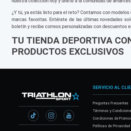
nuestra colección hoy y únete a la comunidad de amantes
¿Y tú, ya estás listo para el reto? Contamos con modelos 
marcas favoritas. Entérate de las últimas novedades sol
boletín y recibe correos personalizadas con descuentos e
TU TIENDA DEPORTIVA CO
PRODUCTOS EXCLUSIVOS
SERVICIO AL CLI
Preguntas Frecuentes
Términos y Condicion
Condiciones de Promo
Políticas de Privacidad