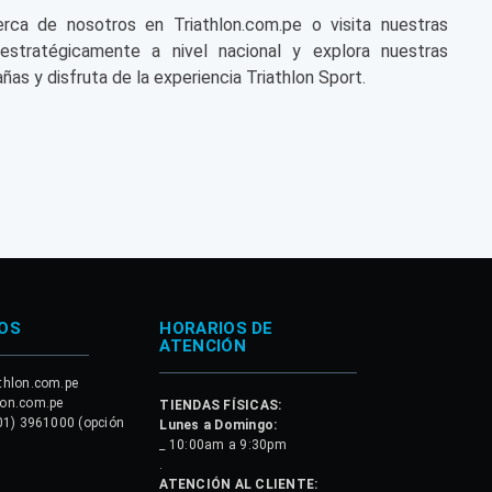
a de nosotros en Triathlon.com.pe o visita nuestras
 estratégicamente a nivel nacional y explora nuestras
ñas y disfruta de la experiencia Triathlon Sport.
OS
HORARIOS DE
ATENCIÓN
thlon.com.pe
lon.com.pe
TIENDAS FÍSICAS:
01) 3961000 (opción
Lunes a Domingo:
_ 10:00am a 9:30pm
.
ATENCIÓN AL CLIENTE: