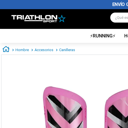
ENVÍO 
¿Qué es
⚡RUNNING⚡
H
TÉRMINOS MÁS BUSCADOS
1
.
zapatillas futbol
Hombre
Accesorios
Canilleras
2
.
zapatillas nike
3
.
zapatillas adidas hombre
4
.
zapatillas adidas mujer
5
.
chimpunes
6
.
zapatillas nike hombre
7
.
zapatillas nike mujer
8
.
medias