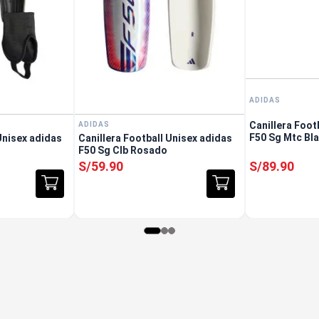
ADIDAS
Canillera Foot
ADIDAS
F50 Sg Mtc Bl
Unisex adidas
Canillera Football Unisex adidas
o
F50 Sg Clb Rosado
S/
59
.
90
S/
89
.
90