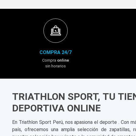
COMPRA 24/7
Compra
online
sin horarios
TRIATHLON SPORT, TU TI
DEPORTIVA ONLINE
En Triathlon Sport Perú, nos apasiona el deporte . Con m
país, ofrecemos una amplia selección de zapatillas, r