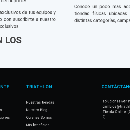
 del deporte!
Conoce un poco más acerc
exclusivos de tus equipos y
tiendas físicas ubicadas
o con suscribirte a nuestro
distintas categorías, campa
xclusivos.
N LOS
ENTE
TRIATHLON
CONTÁCTAN
soluciones@tria
Nuestras tiendas
cambios@triath
es
Nuestro Blog
Tienda Online: (
2)
ciones
Quienes Somos
Mis beneficios