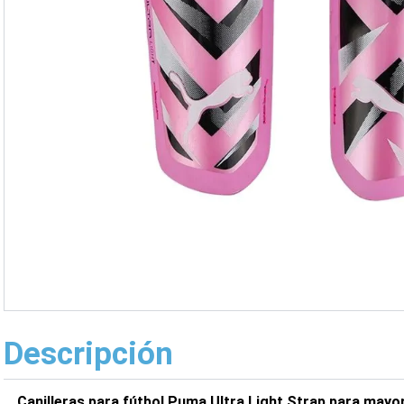
Descripción
Canilleras para fútbol Puma Ultra Light Strap para may