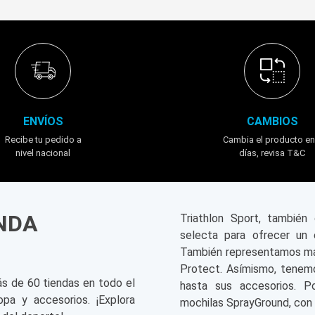
ENVÍOS
CAMBIOS
Recibe tu pedido a
Cambia el producto en
nivel nacional
días, revisa T&C
ENDA
Triathlon Sport, tambié
selecta para ofrecer un 
También representamos mar
Protect. Asímismo, tenemo
ás de 60 tiendas en todo el
hasta sus accesorios. P
opa y accesorios. ¡Explora
mochilas SprayGround, con 