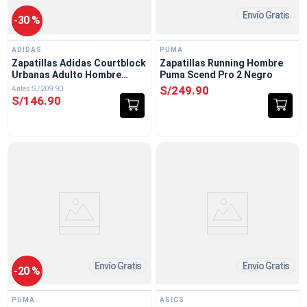
Envío Gratis
-
30 %
ADIDAS
PUMA
Zapatillas Adidas Courtblock
Zapatillas Running Hombre
Urbanas Adulto Hombre
Puma Scend Pro 2 Negro
Blanco
S/
249
.
90
S/
209
.
90
S/
146
.
90
Envío Gratis
Envío Gratis
-
20 %
PUMA
ASICS