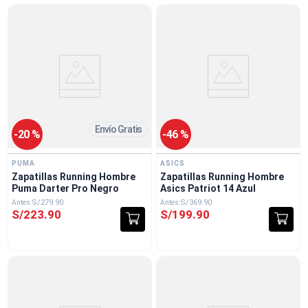
Envío Gratis
-
20 %
-
46 %
PUMA
ASICS
Zapatillas Running Hombre
Zapatillas Running Hombre
Puma Darter Pro Negro
Asics Patriot 14 Azul
S/
279
.
90
S/
369
.
90
S/
223
.
90
S/
199
.
90