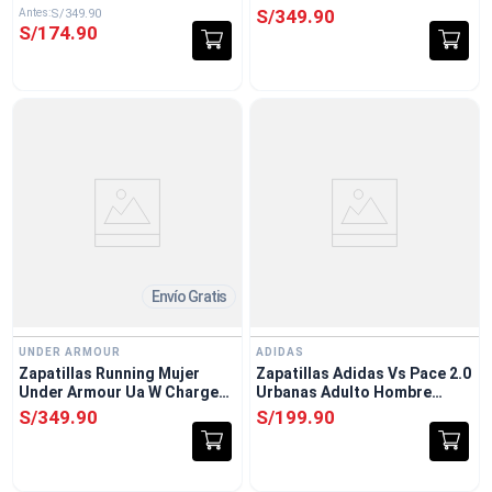
Escape 4 Negro
Escape 4 Negro
S/
349
.
90
S/
349
.
90
S/
174
.
90
Envío Gratis
UNDER ARMOUR
ADIDAS
Zapatillas Running Mujer
Zapatillas Adidas Vs Pace 2.0
Under Armour Ua W Charged
Urbanas Adulto Hombre
Escape 4 Blanco
Blanco
S/
349
.
90
S/
199
.
90