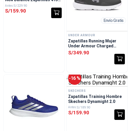
Negro
S/
229
.
90
S/
159
.
90
Envío Gratis
UNDER ARMOUR
Zapatillas Running Mujer
Under Armour Charged
Escape 4 Gris
S/
349
.
90
-
16 %
SKECHERS
Zapatillas Training Hombre
Skechers Dynamight 2.0
S/
189
.
90
S/
159
.
90