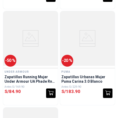
-
50 %
-
20 %
UNDER ARMOUR
PUMA
Zapatillas Running Mujer
Zapatillas Urbanas Mujer
Under Armour UA Phade Rn
Puma Carina 3.0 Blanco
Lila
S/
169
.
90
S/
229
.
90
S/
84
.
90
S/
183
.
90