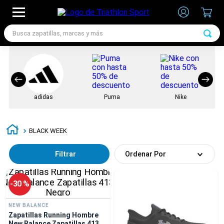
Busca zapatillas, marcas y más
TÉRMINOS MÁS BUSCADOS
1
.
zapatillas futbol
2
.
zapatillas nike
3
.
zapatillas adidas hombre
4
.
chimpunes
BLACK WEEK
5
.
zapatillas adidas mujer
Filtrar
Ordenar Por
6
.
zapatillas nike hombre
7
.
zapatillas nike mujer
-
30 %
NEW BALANCE
Zapatillas Running Hombre
New Balance Zapatillas 413