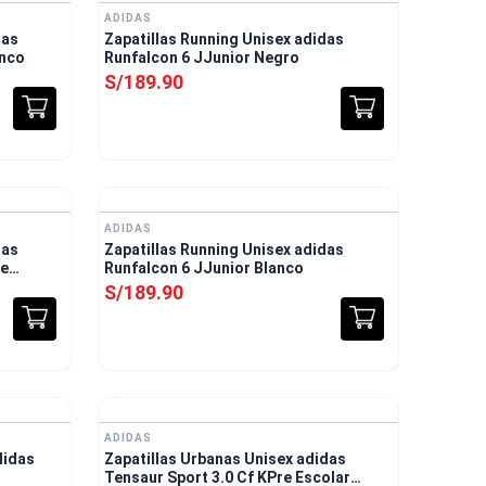
ADIDAS
das
Zapatillas Running Unisex adidas
anco
Runfalcon 6 JJunior Negro
S/
189
.
90
ADIDAS
das
Zapatillas Running Unisex adidas
re
Runfalcon 6 JJunior Blanco
S/
189
.
90
nvío Gratis
ADIDAS
didas
Zapatillas Urbanas Unisex adidas
Tensaur Sport 3.0 Cf KPre Escolar