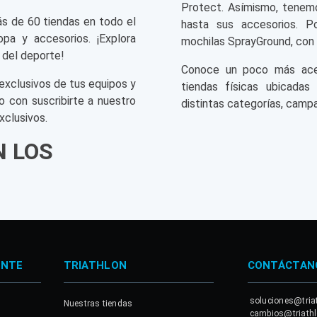
Protect. Asímismo, tenemo
ás de 60 tiendas en todo el
hasta sus accesorios. P
opa y accesorios. ¡Explora
mochilas SprayGround, con 
 del deporte!
Conoce un poco más acerc
exclusivos de tus equipos y
tiendas físicas ubicadas
o con suscribirte a nuestro
distintas categorías, campa
xclusivos.
N LOS
ENTE
TRIATHLON
CONTÁCTAN
soluciones@tria
Nuestras tiendas
cambios@triath