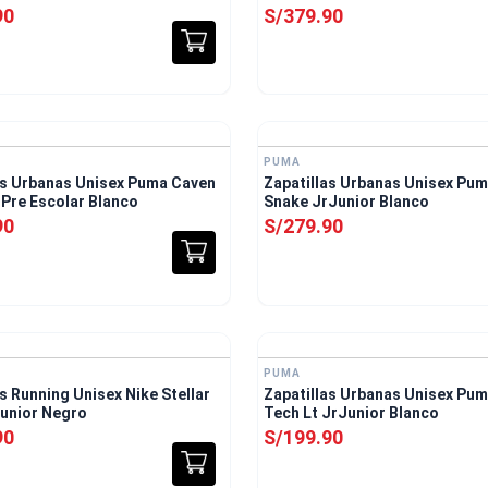
90
S/
379
.
90
E
PUMA
as Urbanas Unisex Puma Caven
Zapatillas Urbanas Unisex Pu
PsPre Escolar Blanco
Snake JrJunior Blanco
90
S/
279
.
90
Envío Gratis
PUMA
s Running Unisex Nike Stellar
Zapatillas Urbanas Unisex Pum
unior Negro
Tech Lt JrJunior Blanco
90
S/
199
.
90