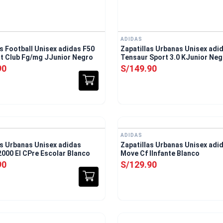
ADIDAS
as Football Unisex adidas F50
Zapatillas Urbanas Unisex adi
t Club Fg/mg JJunior Negro
Tensaur Sport 3.0 KJunior Neg
90
S/
149
.
90
ADIDAS
as Urbanas Unisex adidas
Zapatillas Urbanas Unisex adid
 2000 El CPre Escolar Blanco
Move Cf IInfante Blanco
90
S/
129
.
90