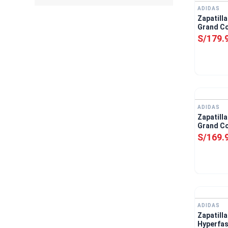
ADIDAS
Zapatill
Grand Co
Blanco
S/
179
.
ADIDAS
Zapatill
Grand Co
S/
169
.
ADIDAS
Zapatill
Hyperfas