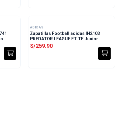
Envío Gratis
ADIDAS
6741
Zapatillas Football adidas IH2103
co
PREDATOR LEAGUE FT TF Junior
Blanco
S/
259
.
90