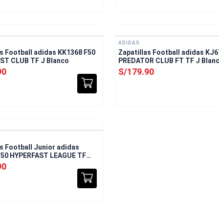
ADIDAS
as Football adidas KK1368 F50
Zapatillas Football adidas KJ
ST CLUB TF J Blanco
PREDATOR CLUB FT TF J Blan
90
S/
179
.
90
Envío Gratis
as Football Junior adidas
F50 HYPERFAST LEAGUE TF
90