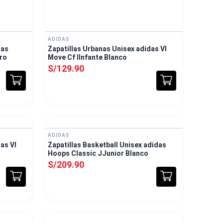
ADIDAS
das
Zapatillas Urbanas Unisex adidas Vl
ro
Move Cf IInfante Blanco
S/
129
.
90
ADIDAS
as Vl
Zapatillas Basketball Unisex adidas
Hoops Classic JJunior Blanco
S/
209
.
90