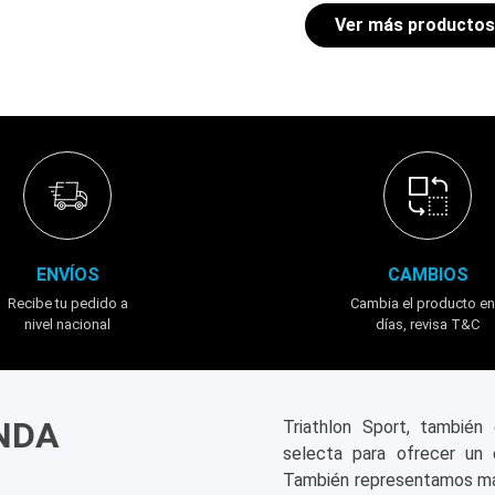
ENVÍOS
CAMBIOS
Recibe tu pedido a
Cambia el producto en
nivel nacional
días, revisa T&C
ENDA
Triathlon Sport, tambié
selecta para ofrecer un 
También representamos mar