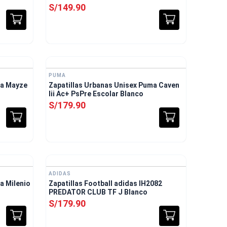
Blanco
S/
149
.
90
nvío Gratis
PUMA
ma Mayze
Zapatillas Urbanas Unisex Puma Caven
Iii Ac+ PsPre Escolar Blanco
S/
179
.
90
ADIDAS
a Milenio
Zapatillas Football adidas IH2082
PREDATOR CLUB TF J Blanco
S/
179
.
90