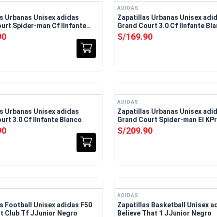
ADIDAS
as Urbanas Unisex adidas
Zapatillas Urbanas Unisex adi
urt Spider-man Cf IInfante
Grand Court 3.0 Cf IInfante Bl
90
S/
169
.
90
ADIDAS
as Urbanas Unisex adidas
Zapatillas Urbanas Unisex adi
urt 3.0 Cf IInfante Blanco
Grand Court Spider-man El KP
Escolar Blanco
90
S/
209
.
90
E
ADIDAS
as Football Unisex adidas F50
Zapatillas Basketball Unisex a
t Club Tf JJunior Negro
Believe That 1 JJunior Negro