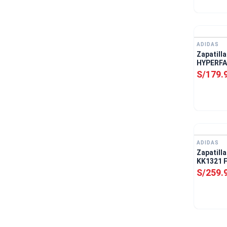
ADIDAS
Zapatill
HYPERFA
S/
179
.
ADIDAS
Zapatill
KK1321 
Blanco
S/
259
.