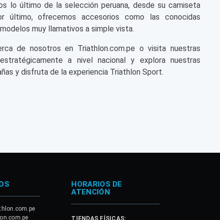
s lo último de la selección peruana, desde su camiseta
or último, ofrecemos accesorios como las conocidas
modelos muy llamativos a simple vista.
a de nosotros en Triathlon.com.pe o visita nuestras
 estratégicamente a nivel nacional y explora nuestras
ñas y disfruta de la experiencia Triathlon Sport.
OS
HORARIOS DE
ATENCIÓN
thlon.com.pe
lon.com.pe
TIENDAS FÍSICAS: