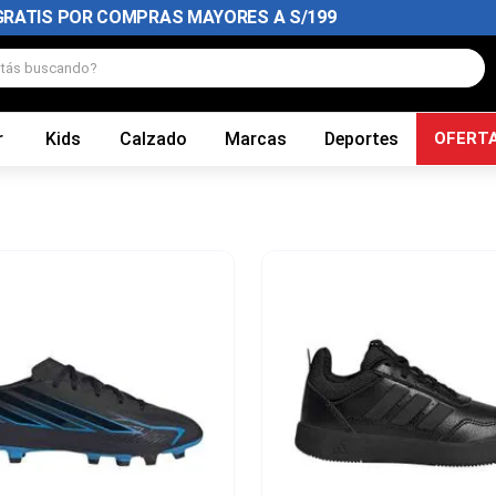
GRATIS POR COMPRAS MAYORES A S/199
tás buscando?
r
Kids
Calzado
Marcas
Deportes
OFERT