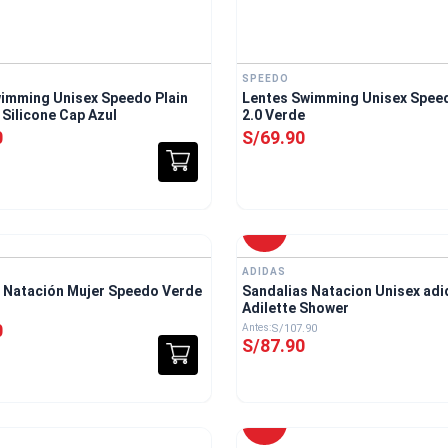
SPEEDO
imming Unisex Speedo Plain
Lentes Swimming Unisex Spee
Silicone Cap Azul
2.0 Verde
0
S/
69
.
90
-
19 %
ADIDAS
 Natación Mujer Speedo Verde
Sandalias Natacion Unisex adi
Adilette Shower
0
S/
107
.
90
S/
87
.
90
-
20 %