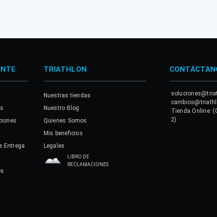
ENTE
TRIATHLON
CONTÁCTAN
soluciones@tria
Nuestras tiendas
cambios@triath
es
Nuestro Blog
Tienda Online: (
2)
ciones
Quienes Somos
Mis beneficios
e Entrega
Legales
LIBRO DE
RECLAMACIONES
es
a