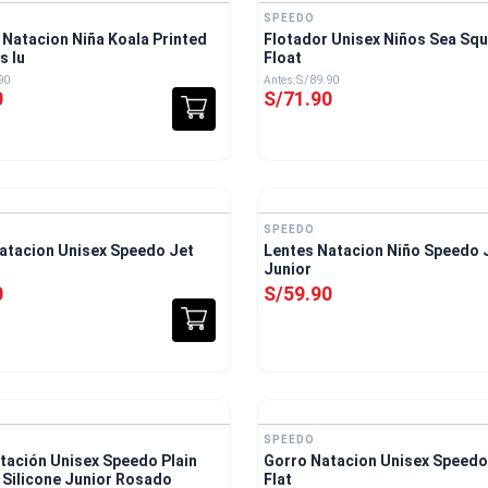
SPEEDO
 Natacion Niña Koala Printed
Flotador Unisex Niños Sea Sq
s Iu
Float
90
S/
89
.
90
0
S/
71
.
90
SPEEDO
atacion Unisex Speedo Jet
Lentes Natacion Niño Speedo 
Junior
0
S/
59
.
90
SPEEDO
tación Unisex Speedo Plain
Gorro Natacion Unisex Speedo
Moulded Silicone Junior Rosado
Flat