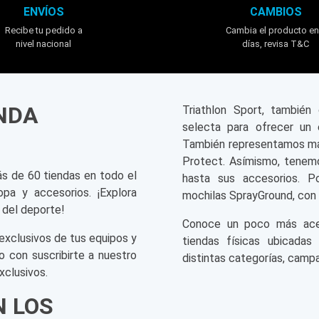
ENVÍOS
CAMBIOS
Recibe tu pedido a
Cambia el producto en
nivel nacional
días, revisa T&C
ENDA
Triathlon Sport, tambié
selecta para ofrecer un 
También representamos mar
Protect. Asímismo, tenemo
ás de 60 tiendas en todo el
hasta sus accesorios. P
opa y accesorios. ¡Explora
mochilas SprayGround, con 
 del deporte!
Conoce un poco más acerc
exclusivos de tus equipos y
tiendas físicas ubicadas
o con suscribirte a nuestro
distintas categorías, campa
xclusivos.
N LOS