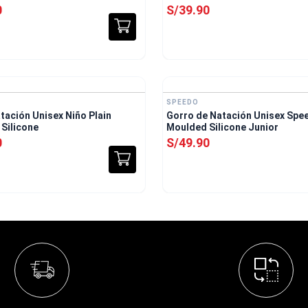
0
S/
39
.
90
SPEEDO
tación Unisex Niño Plain
Gorro de Natación Unisex Spee
Silicone
Moulded Silicone Junior
0
S/
49
.
90