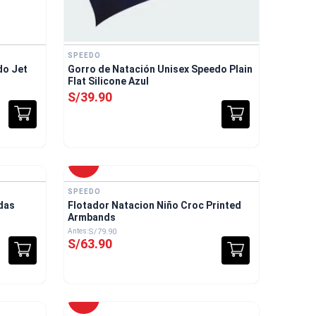
SPEEDO
do Jet
Gorro de Natación Unisex Speedo Plain
Flat Silicone Azul
S/
39
.
90
-
20 %
SPEEDO
das
Flotador Natacion Niño Croc Printed
Armbands
S/
79
.
90
S/
63
.
90
-
20 %