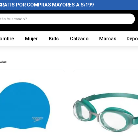
GRATIS POR COMPRAS MAYORES A S/199
tás buscando?
ombre
Mujer
Kids
Calzado
Marcas
Depo
cion