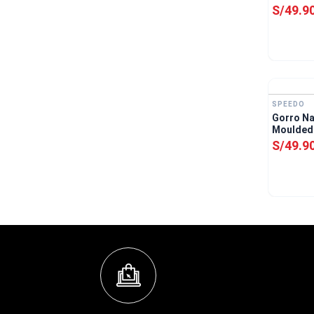
S/
49
.
9
SPEEDO
Gorro Na
Moulded 
S/
49
.
9