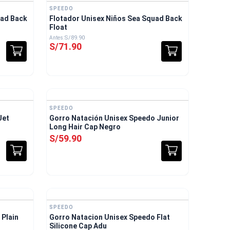
SPEEDO
uad Back
Flotador Unisex Niños Sea Squad Back
Float
S/
89
.
90
S/
71
.
90
SPEEDO
Jet
Gorro Natación Unisex Speedo Junior
Long Hair Cap Negro
S/
59
.
90
SPEEDO
 Plain
Gorro Natacion Unisex Speedo Flat
Silicone Cap Adu