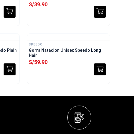
S/
39
.
90
SPEEDO
do Plain
Gorra Natacion Unisex Speedo Long
Hair
S/
59
.
90