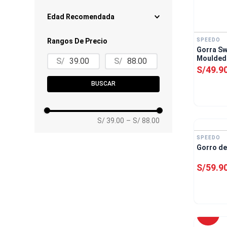
7 US
9 US
Blanco
Negro
Edad Recomendada
Verde
Gris
Azul
Rojo
Adulto
Rosado
SPEEDO
Rangos De Precio
Junior
Gorra Sw
Infante
Moulded 
S/
S/
S/
49
.
9
BUSCAR
S/ 39.00
–
S/ 88.00
SPEEDO
Gorro de
S/
59
.
9
-
20 %