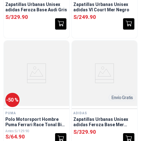
Zapatillas Urbanas Unisex
Zapatillas Urbanas Unisex
adidas Feroza Base Audi Gris
adidas Vl Court Mer Negro
S/
329
.
90
S/
249
.
90
Envío Gratis
-
50 %
PUMA
ADIDAS
Polo Motorsport Hombre
Zapatillas Urbanas Unisex
Puma Ferrari Race Tonal Big
adidas Feroza Base Mer
Shield Amarillo
Negro
S/
329
.
90
S/
129
.
90
S/
64
.
90