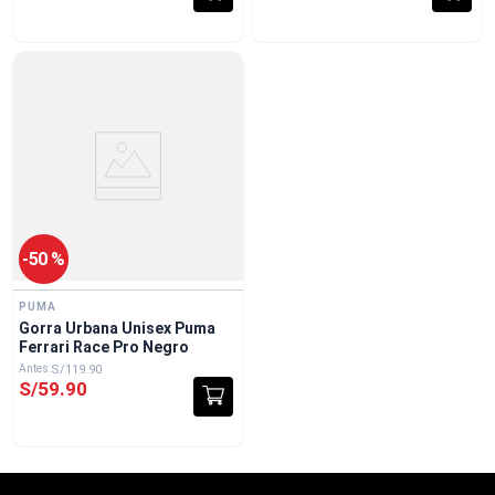
-
50 %
PUMA
Gorra Urbana Unisex Puma
Ferrari Race Pro Negro
S/
119
.
90
S/
59
.
90