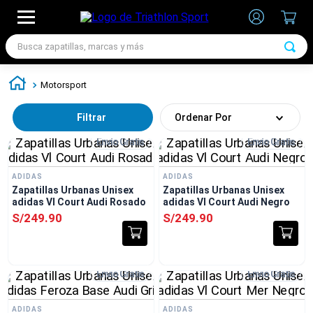
Busca zapatillas, marcas y más
TÉRMINOS MÁS BUSCADOS
Motorsport
1
.
zapatillas futbol
Filtrar
Ordenar Por
2
.
zapatillas nike
Envío Gratis
Envío Gratis
3
.
zapatillas adidas hombre
4
.
chimpunes
ADIDAS
ADIDAS
Zapatillas Urbanas Unisex
Zapatillas Urbanas Unisex
5
.
zapatillas adidas mujer
adidas Vl Court Audi Rosado
adidas Vl Court Audi Negro
6
.
zapatillas nike hombre
S/
249
.
90
S/
249
.
90
7
.
zapatillas nike mujer
Envío Gratis
Envío Gratis
ADIDAS
ADIDAS