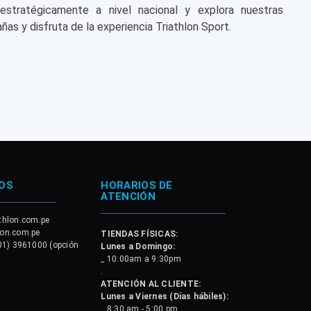
 estratégicamente a nivel nacional y explora nuestras
ñas y disfruta de la experiencia Triathlon Sport.
OS
HORARIOS DE
ATENCIÓN
thlon.com.pe
lon.com.pe
TIENDAS FÍSICAS:
01) 3961000 (opción
Lunes a Domingo:
_ 10:00am a 9:30pm
.
ATENCIÓN AL CLIENTE:
Lunes a Viernes (Días hábiles):
_ 8:30 am - 5:00 pm