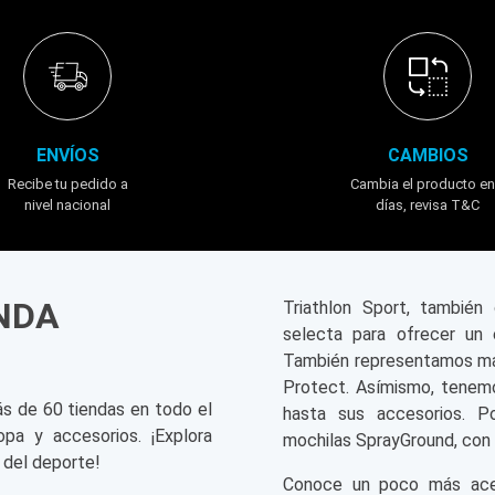
ENVÍOS
CAMBIOS
Recibe tu pedido a
Cambia el producto en
nivel nacional
días, revisa T&C
ENDA
Triathlon Sport, tambié
selecta para ofrecer un 
También representamos mar
Protect. Asímismo, tenemo
ás de 60 tiendas en todo el
hasta sus accesorios. P
opa y accesorios. ¡Explora
mochilas SprayGround, con 
 del deporte!
Conoce un poco más acerc