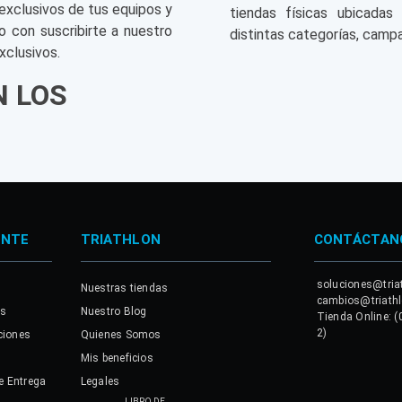
exclusivos de tus equipos y
tiendas físicas ubicadas
o con suscribirte a nuestro
distintas categorías, campa
xclusivos.
N LOS
ENTE
TRIATHLON
CONTÁCTAN
soluciones@tria
Nuestras tiendas
cambios@triath
es
Nuestro Blog
Tienda Online: (
2)
ciones
Quienes Somos
Mis beneficios
e Entrega
Legales
LIBRO DE