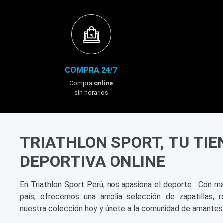
COMPRA 24/7
Compra
online
sin horarios
TRIATHLON SPORT, TU TI
DEPORTIVA ONLINE
En Triathlon Sport Perú, nos apasiona el deporte . Con m
país, ofrecemos una amplia selección de zapatillas, r
nuestra colección hoy y únete a la comunidad de amantes