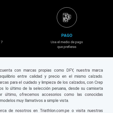
PAGO
 7
Usa el medio de pago
que prefieras
n cuenta con marcas propias como DFY, nuestra marca
equilibrio entre calidad y precio en el mismo calzado.
cas para el cuidado y limpieza de los calzados, con Crep
s lo último de la selección peruana, desde su camiseta
or último, ofrecemos accesorios como las conocidas
modelos muy llamativos a simple vista.
a de nosotros en Triathlon.com.pe o visita nuestras