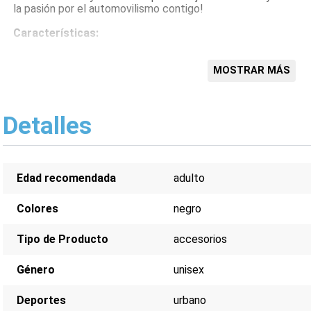
la pasión por el automovilismo contigo!
Características:
Diseño unisex
Logo Ferrari bordado
MOSTRAR MÁS
Malla transpirable
Visera curva
Ajuste regulable
Detalles
Estilo urbano
Edad recomendada
adulto
Colores
negro
Tipo de Producto
accesorios
Género
unisex
Deportes
urbano