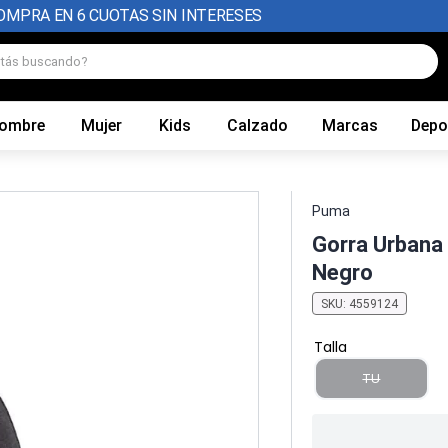
OMPRA EN 6 CUOTAS SIN INTERESES
tás buscando?
ombre
Mujer
Kids
Calzado
Marcas
Depo
Puma
Gorra Urbana 
Negro
SKU
:
4559124
Talla
TU