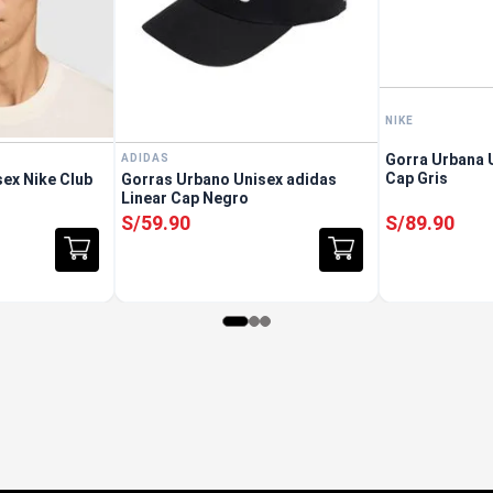
NIKE
Gorra Urbana U
ADIDAS
Cap Gris
ex Nike Club
Gorras Urbano Unisex adidas
Linear Cap Negro
S/
59
.
90
S/
89
.
90