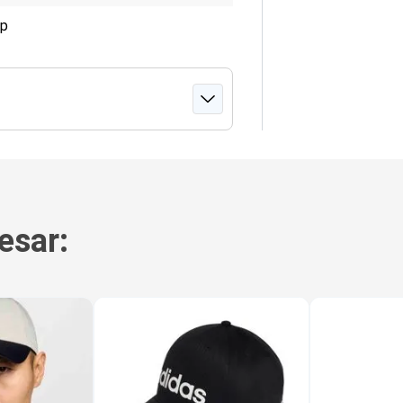
ap
esar: