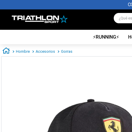
C
¿Qué es
⚡RUNNING⚡
H
TÉRMINOS MÁS BUSCADOS
1
.
zapatillas futbol
Hombre
Accesorios
Gorras
2
.
zapatillas nike
3
.
zapatillas adidas hombre
4
.
zapatillas adidas mujer
5
.
chimpunes
6
.
zapatillas nike hombre
7
.
zapatillas nike mujer
8
.
medias