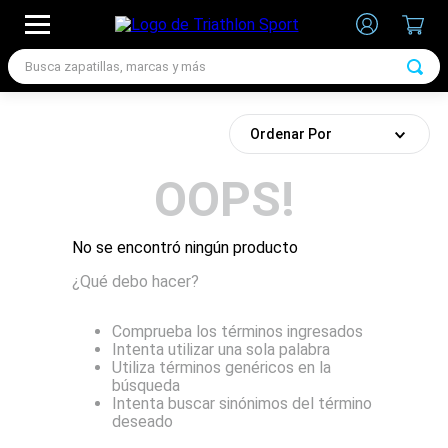
Busca zapatillas, marcas y más
TÉRMINOS MÁS BUSCADOS
1
.
zapatillas futbol
Ordenar Por
2
.
zapatillas nike
OOPS!
3
.
zapatillas adidas hombre
4
.
zapatillas adidas mujer
No se encontró ningún producto
5
.
chimpunes
¿Qué debo hacer?
6
.
zapatillas nike hombre
Comprueba los términos ingresados
7
.
zapatillas nike mujer
Intenta utilizar una sola palabra
Utiliza términos genéricos en la
búsqueda
Intenta buscar sinónimos del término
deseado