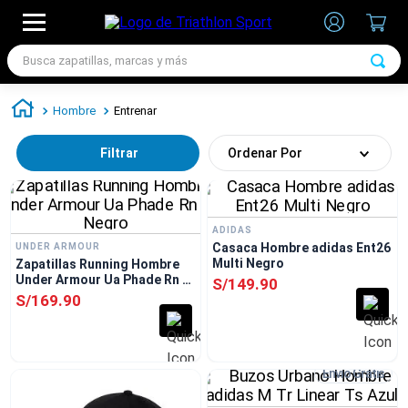
Busca zapatillas, marcas y más
TÉRMINOS MÁS BUSCADOS
Hombre
Entrenar
1
.
zapatillas futbol
Filtrar
Ordenar Por
2
.
zapatillas nike
3
.
zapatillas adidas hombre
4
.
chimpunes
ADIDAS
Casaca Hombre adidas Ent26
UNDER ARMOUR
5
.
zapatillas adidas mujer
Multi Negro
Zapatillas Running Hombre
Under Armour Ua Phade Rn 3
6
.
zapatillas nike hombre
S/
149
.
90
Negro
S/
169
.
90
7
.
zapatillas nike mujer
Envío Gratis