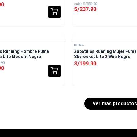
90
S/
339
.
90
S/
237
.
90
PUMA
as Running Hombre Puma
Zapatillas Running Mujer Puma
Flexfocus Lite Modern Negro
Skyrocket Lite 2 Wns Negro
S/
199
.
90
.
90
90
 Sport: Favoritos del 2025 