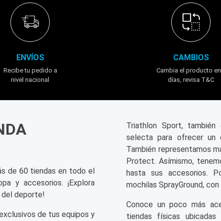
o peruano. Nuestra selección de lo más vendido reúne las zapati
Peruanos
ENVÍOS
CAMBIOS
y los gimnasios. Las Adidas Samba y Skechers Arch Fit lideran l
Recibe tu pedido a
Cambia el producto en
nivel nacional
días, revisa T&C
tiempo limitado.
 New Balance en un solo lugar.
ENDA
Triathlon Sport, tambié
selecta para ofrecer un 
 pierdas la oportunidad de comprar los modelos más deseados an
También representamos mar
Protect. Asímismo, tenemo
ás de 60 tiendas en todo el
hasta sus accesorios. P
opa y accesorios. ¡Explora
mochilas SprayGround, con 
 del deporte!
Conoce un poco más acerc
exclusivos de tus equipos y
tiendas físicas ubicadas