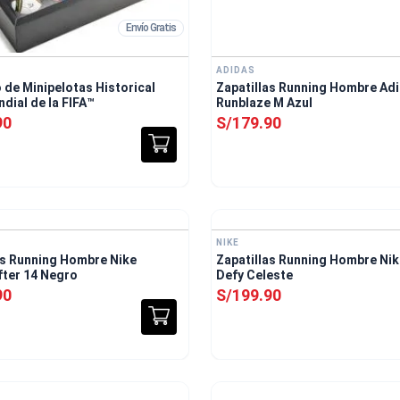
Envío Gratis
ADIDAS
 de Minipelotas Historical
Zapatillas Running Hombre Ad
dial de la FIFA™
Runblaze M Azul
90
S/
179
.
90
Envío Gratis
NIKE
as Running Hombre Nike
Zapatillas Running Hombre Nik
ter 14 Negro
Defy Celeste
90
S/
199
.
90