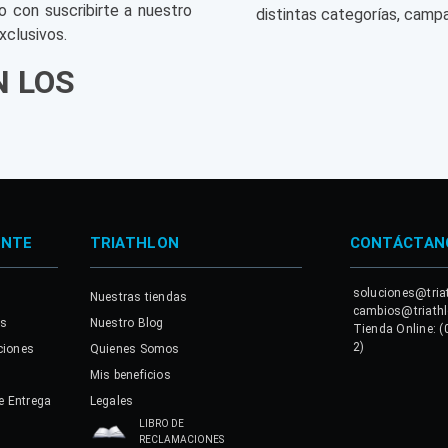
o con suscribirte a nuestro
distintas categorías, campa
xclusivos.
N LOS
ENTE
TRIATHLON
CONTÁCTAN
soluciones@tria
Nuestras tiendas
cambios@triath
es
Nuestro Blog
Tienda Online: (
2)
ciones
Quienes Somos
Mis beneficios
e Entrega
Legales
LIBRO DE
RECLAMACIONES