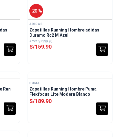
-
20 %
ADIDAS
idas
Zapatillas Running Hombre adidas
Duramo Rc2 M Azul
S/
199
.
90
S/
159
.
90
PUMA
e Run
Zapatillas Running Hombre Puma
Flexfocus Lite Modern Blanco
S/
189
.
90