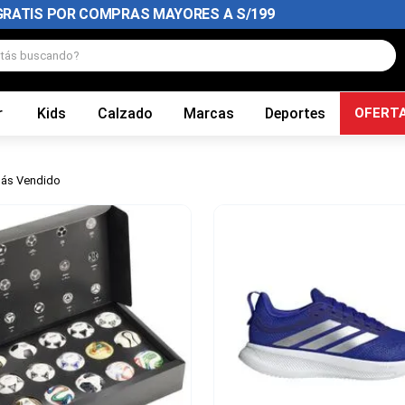
GRATIS POR COMPRAS MAYORES A S/199
tás buscando?
r
Kids
Calzado
Marcas
Deportes
OFERT
ás Vendido