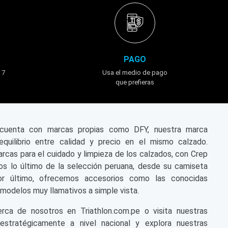
llas y artículos deportivos con mayor demanda por su tecnología
PAGO
as preferencias por su comodidad inigualable, mientras que las 
 7
Usa el medio de pago
que prefieras
n cuenta con marcas propias como DFY, nuestra marca
equilibrio entre calidad y precio en el mismo calzado.
tes de que se agoten.
cas para el cuidado y limpieza de los calzados, con Crep
s lo último de la selección peruana, desde su camiseta
or último, ofrecemos accesorios como las conocidas
modelos muy llamativos a simple vista.
a de nosotros en Triathlon.com.pe o visita nuestras
 estratégicamente a nivel nacional y explora nuestras