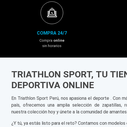
Descubre los productos que están marcando la pauta en el mercad
Las Zapatillas Preferidas por los 
COMPRA 24/7
En esta colección destacan las siluetas que dominan las calles 
Compra
online
sin horarios
Tallas disponibles: Amplio stock para hombre, mujer y niños.
Ofertas imperdibles: Precios competitivos con descuentos por 
Marcas Top: Encuentra lo mejor de Nike, Adidas, Puma, Reebok y
TRIATHLON SPORT, TU TI
DEPORTIVA ONLINE
Asegura hoy tus favoritos con envío rápido a todo el Perú. No
En Triathlon Sport Perú, nos apasiona el deporte . Con m
país, ofrecemos una amplia selección de zapatillas, r
nuestra colección hoy y únete a la comunidad de amantes
¿Y tú, ya estás listo para el reto? Contamos con modelos 