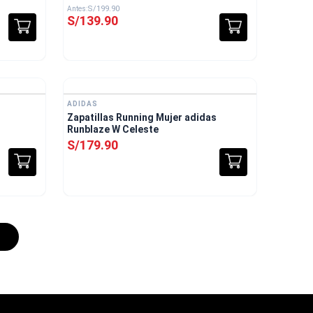
S/
199
.
90
S/
139
.
90
ADIDAS
Zapatillas Running Mujer adidas
Runblaze W Celeste
S/
179
.
90
y 2026