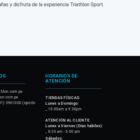
ñas y disfruta de la experiencia Triathlon Sport.
OS
HORARIOS DE
ATENCIÓN
thlon.com.pe
lon.com.pe
TIENDAS FÍSICAS:
01) 3961000 (opción
Lunes a Domingo:
_ 10:00am a 9:30pm
.
ATENCIÓN AL CLIENTE:
Lunes a Viernes (Días hábiles):
_ 8:30 am - 5:00 pm
Sábados: