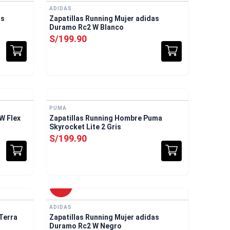
ADIDAS
as
Zapatillas Running Mujer adidas
Duramo Rc2 W Blanco
S/
199
.
90
nvío Gratis
PUMA
 W Flex
Zapatillas Running Hombre Puma
Skyrocket Lite 2 Gris
S/
199
.
90
nvío Gratis
-
30 %
ADIDAS
Terra
Zapatillas Running Mujer adidas
Duramo Rc2 W Negro