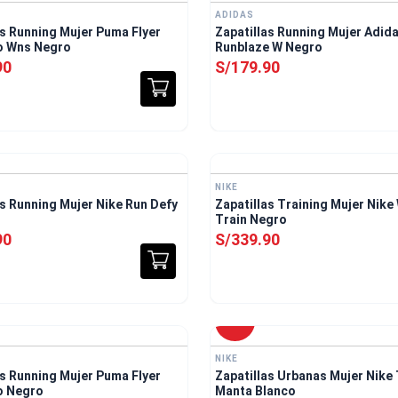
ADIDAS
as Running Mujer Puma Flyer
Zapatillas Running Mujer Adid
Lite 3 Evo Wns Negro
Runblaze W Negro
90
S/
179
.
90
E
NIKE
as Running Mujer Nike Run Defy
Zapatillas Training Mujer Nike
Train Negro
90
S/
339
.
90
E
-
30 %
NIKE
as Running Mujer Puma Flyer
Zapatillas Urbanas Mujer Nike 
vo Negro
Manta Blanco