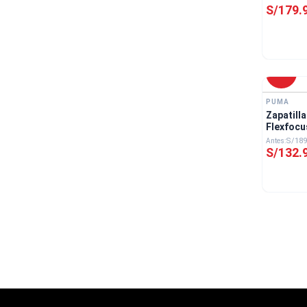
S/
179
.
-
30 %
PUMA
Zapatill
S/
189
S/
132
.
Lo más vendido en Triathlon