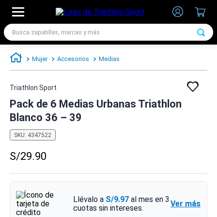
Busca zapatillas, marcas y más
TÉRMINOS MÁS BUSCADOS
Mujer
Accesorios
Medias
1
.
zapatillas futbol
2
.
zapatillas nike
Triathlon Sport
3
.
zapatillas adidas hombre
Pack de 6 Medias Urbanas Triathlon
Blanco 36 – 39
4
.
chimpunes
5
.
zapatillas adidas mujer
SKU
:
4347522
6
.
zapatillas nike hombre
S/
29
.
90
7
.
zapatillas nike mujer
Llévalo a
S/9.97
al mes en
3
Ver más
cuotas sin intereses.