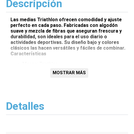
Descripción
Las medias Triathlon ofrecen comodidad y ajuste
perfecto en cada paso. Fabricadas con algodón
suave y mezcla de fibras que aseguran frescura y
durabilidad, son ideales para el uso diario o
actividades deportivas. Su diseño bajo y colores
clásicos las hacen versátiles y fáciles de combinar.
Características
Marca:
Triathlon
Tipo:
Medias tobilleras
MOSTRAR MÁS
Talla:
35 – 38
Composición:
75% algodón, 20% poliamida, 5%
elastano
Presentación:
Pack de 6 pares color blanco
Cuidados:
Lavar a mano, no clorar, no planchar, no
usar secadora ni limpieza en seco.
Detalles