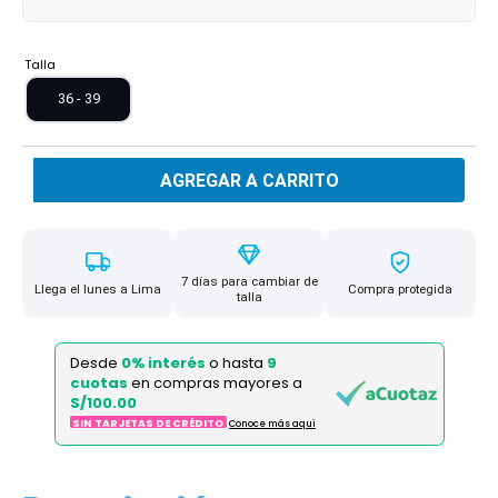
Talla
36 - 39
AGREGAR A CARRITO
7 días para cambiar de
Llega el lunes a Lima
Compra protegida
talla
Desde
0% interés
o hasta
9
cuotas
en compras mayores a
S/100.00
SIN TARJETAS DE CRÉDITO
Conoce más aqui