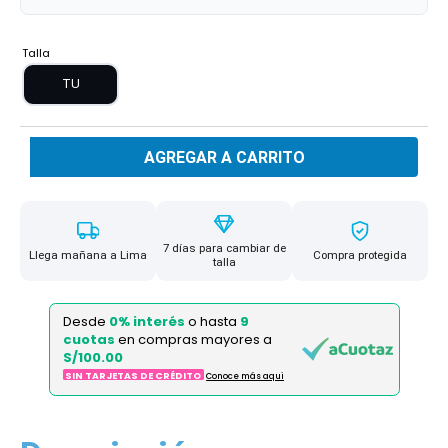
Talla
TU
AGREGAR A CARRITO
7 días para cambiar de
Llega mañana a Lima
Compra protegida
talla
Desde
0% interés
o hasta
9
cuotas
en compras mayores a
S/100.00
SIN TARJETAS DE CRÉDITO
Conoce más aqui