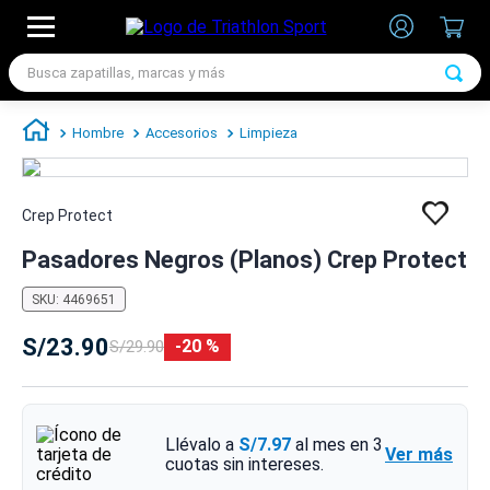
Busca zapatillas, marcas y más
TÉRMINOS MÁS BUSCADOS
Hombre
Accesorios
Limpieza
1
.
zapatillas futbol
2
.
zapatillas nike
Crep Protect
3
.
zapatillas adidas hombre
Pasadores Negros (Planos) Crep Protect
4
.
zapatillas adidas mujer
5
.
chimpunes
SKU
:
4469651
6
.
zapatillas nike hombre
S/
23
.
90
20 %
S/
29
.
90
7
.
zapatillas nike mujer
Llévalo a
S/7.97
al mes en
3
Ver más
cuotas sin intereses.