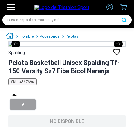
Busca zapatillas, marcas y más
TÉRMINOS MÁS BUSCADOS
Hombre
Accesorios
Pelotas
1
.
zapatillas futbol
2
.
zapatillas nike
Spalding
3
.
zapatillas adidas hombre
Pelota Basketball Unisex Spalding Tf-
150 Varsity Sz7 Fiba Bicol Naranja
4
.
chimpunes
5
.
zapatillas adidas mujer
SKU
:
4567696
6
.
zapatillas nike hombre
Talla
7
.
zapatillas nike mujer
7
NO DISPONIBLE