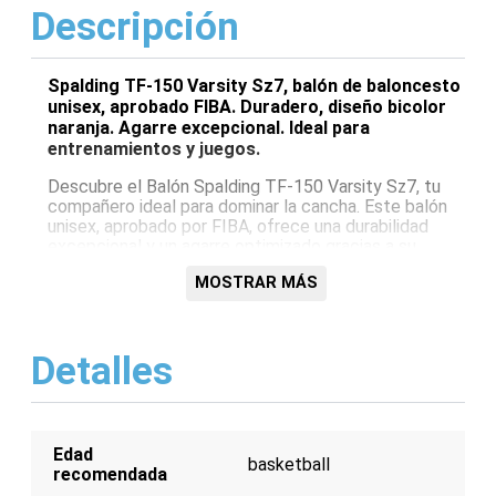
Descripción
Spalding TF-150 Varsity Sz7, balón de baloncesto
unisex, aprobado FIBA. Duradero, diseño bicolor
naranja. Agarre excepcional. Ideal para
entrenamientos y juegos.
Descubre el Balón Spalding TF-150 Varsity Sz7, tu
compañero ideal para dominar la cancha. Este balón
unisex, aprobado por FIBA, ofrece una durabilidad
excepcional y un agarre optimizado gracias a su
distintivo diseño bicolor naranja. Perfecto para
MOSTRAR MÁS
entrenamientos y partidos, su tamaño oficial (Talla 7)
garantiza una experiencia de juego auténtica y un
rendimiento superior. Eleva tu juego con la calidad
Spalding, diseñado para todos los amantes del
Detalles
baloncesto.
Características:
Marca Spalding
Edad
Modelo TF-150 Varsity
basketball
recomendada
Talla 7 (Oficial)