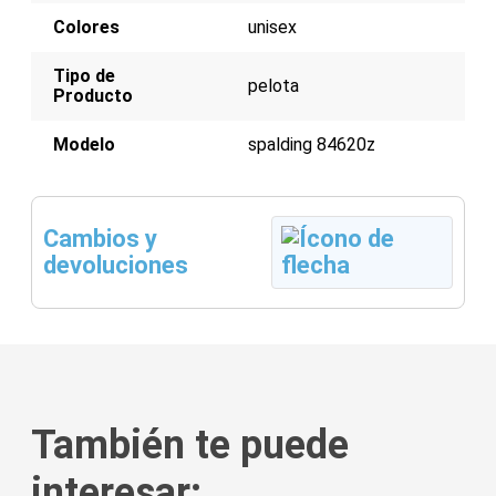
Aprobado por FIBA
Diseño bicolor naranja
Colores
unisex
Uso unisex
Agarre optimizado
Tipo de
Durabilidad
pelota
Producto
Modelo
spalding 84620z
Cambios y
devoluciones
También te puede
interesar: