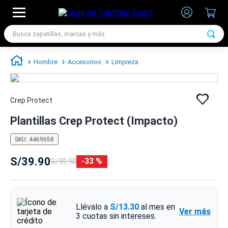
Busca zapatillas, marcas y más
TÉRMINOS MÁS BUSCADOS
Hombre
Accesorios
Limpieza
1
.
zapatillas futbol
2
.
zapatillas nike
Crep Protect
3
.
zapatillas adidas hombre
Plantillas Crep Protect (Impacto)
4
.
chimpunes
5
.
zapatillas adidas mujer
SKU
:
4469658
6
.
zapatillas nike hombre
S/
39
.
90
33 %
S/
59
.
90
7
.
zapatillas nike mujer
Llévalo a
S/13.30
al mes en
Ver más
3
cuotas sin intereses.