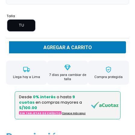
Talla
TU
AGREGAR A CARRITO
7 días para cambiar de
Llega hoy a Lima
Compra protegida
talla
Desde
0% interés
o hasta
9
cuotas
en compras mayores a
S/100.00
SIN TARJETAS DE CRÉDITO
Conoce más aqui