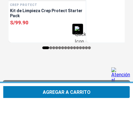
CREP PROTECT
Kit de Limpieza Crep Protect Starter
Pack
S/
99
.
90
Usamos cookies para mejorar tu experiencia. Al
Aceptar
continuar navegando, aceptas nuestra
Política
AGREGAR A CARRITO
de privacidad.