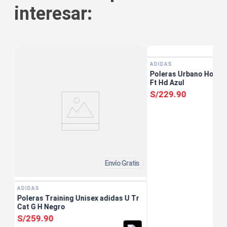
interesar:
ADIDAS
Poleras Urbano Hombr
Ft Hd Azul
S/
229
.
90
Envío Gratis
ADIDAS
Poleras Training Unisex adidas U Tr
Cat G H Negro
S/
259
.
90