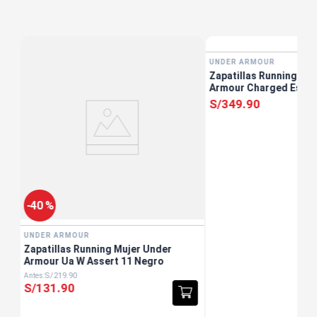
UNDER ARMOUR
Zapatillas Running Mu
ro
Armour Charged Escap
S/
349
.
90
-
40 %
UNDER ARMOUR
Zapatillas Running Mujer Under
Armour Ua W Assert 11 Negro
S/
219
.
90
S/
131
.
90