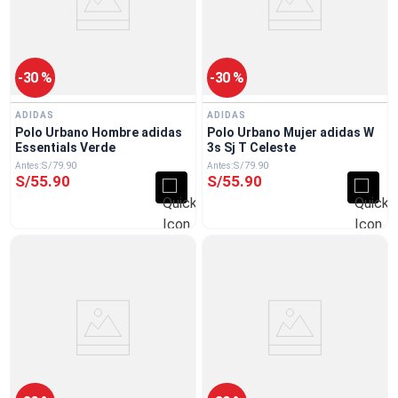
-
30 %
-
30 %
ADIDAS
ADIDAS
Polo Urbano Hombre adidas
Polo Urbano Mujer adidas W
Essentials Verde
3s Sj T Celeste
S/
79
.
90
S/
79
.
90
S/
55
.
90
S/
55
.
90