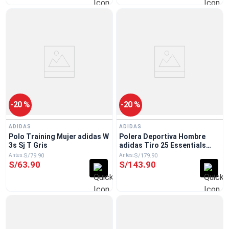
-
20 %
-
20 %
ADIDAS
ADIDAS
Polo Training Mujer adidas W
Polera Deportiva Hombre
3s Sj T Gris
adidas Tiro 25 Essentials
Negro
S/
79
.
90
S/
179
.
90
S/
63
.
90
S/
143
.
90