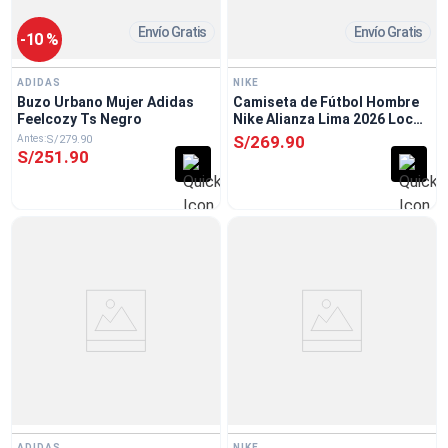
Envío Gratis
Envío Gratis
-
10 %
ADIDAS
NIKE
Buzo Urbano Mujer Adidas
Camiseta de Fútbol Hombre
Feelcozy Ts Negro
Nike Alianza Lima 2026 Local
Blanco
S/
269
.
90
S/
279
.
90
S/
251
.
90
ADIDAS
NIKE