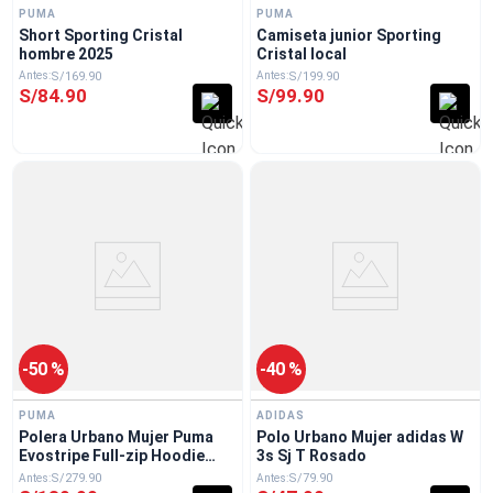
PUMA
PUMA
Short Sporting Cristal
Camiseta junior Sporting
hombre 2025
Cristal local
S/
169
.
90
S/
199
.
90
S/
84
.
90
S/
99
.
90
-
50 %
-
40 %
PUMA
ADIDAS
Polera Urbano Mujer Puma
Polo Urbano Mujer adidas W
Evostripe Full-zip Hoodie
3s Sj T Rosado
Negro
S/
279
.
90
S/
79
.
90