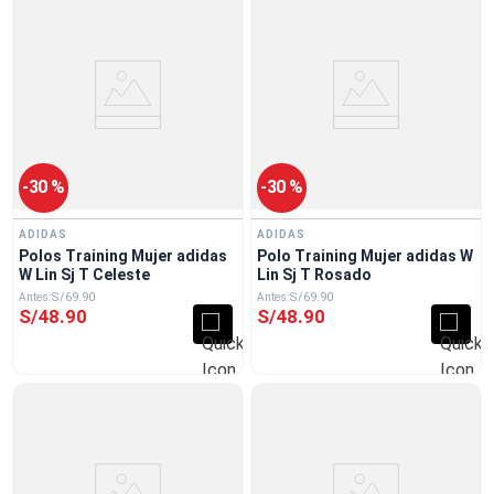
-
30 %
-
30 %
ADIDAS
ADIDAS
Polos Training Mujer adidas
Polo Training Mujer adidas W
W Lin Sj T Celeste
Lin Sj T Rosado
S/
69
.
90
S/
69
.
90
S/
48
.
90
S/
48
.
90