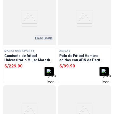
Envío Gratis
MARATHON SPORTS
ADIDAS
Camiseta de fútbol
Polo de Fútbol Hombre
Universitario Mujer Marathon
adidas con ADN de Perú
Home 2026 Estadio Crema
Blanco
S/
229
.
90
S/
99
.
90