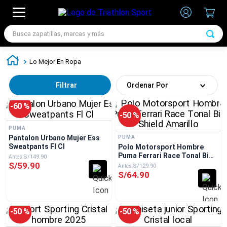
Busca zapatillas, marcas y más
TÉRMINOS MÁS BUSCADOS
Lo Mejor En Ropa
1
.
zapatillas futbol
Filtrar
Ordenar Por
2
.
zapatillas nike
3
.
zapatillas adidas hombre
-
60 %
-
50 %
4
.
chimpunes
PUMA
Pantalon Urbano Mujer Ess
PUMA
5
.
zapatillas adidas mujer
Sweatpants Fl Cl
Polo Motorsport Hombre
Puma Ferrari Race Tonal Big
6
.
zapatillas nike hombre
S/
149
.
90
Shield Amarillo
S/
59
.
90
S/
129
.
90
S/
64
.
90
7
.
zapatillas nike mujer
-
50 %
-
50 %