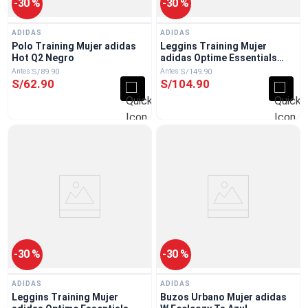
-
30 %
-
30 %
ADIDAS
ADIDAS
Polo Training Mujer adidas
Leggins Training Mujer
Hot Q2 Negro
adidas Optime Essentials
Workout Gris
S/
89
.
90
S/
149
.
90
S/
62
.
90
S/
104
.
90
-
30 %
-
30 %
ADIDAS
ADIDAS
Leggins Training Mujer
Buzos Urbano Mujer adidas