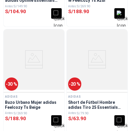
adidas Optime Essentials
W Feelcozy Ts Azul
Workout Gris
S/
149
.
90
S/
269
.
90
S/
104
.
90
S/
188
.
90
-
30 %
-
20 %
ADIDAS
ADIDAS
Buzo Urbano Mujer adidas
Short de Fútbol Hombre
Feelcozy Ts Beige
adidas Tiro 25 Essentials
Azul
S/
269
.
90
S/
79
.
90
S/
188
.
90
S/
63
.
90