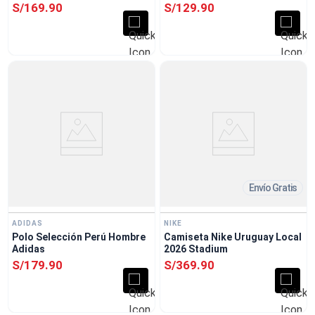
Puma Negro
S/
169
.
90
S/
129
.
90
Envío Gratis
ADIDAS
NIKE
Polo Selección Perú Hombre
Camiseta Nike Uruguay Local
Adidas
2026 Stadium
S/
179
.
90
S/
369
.
90