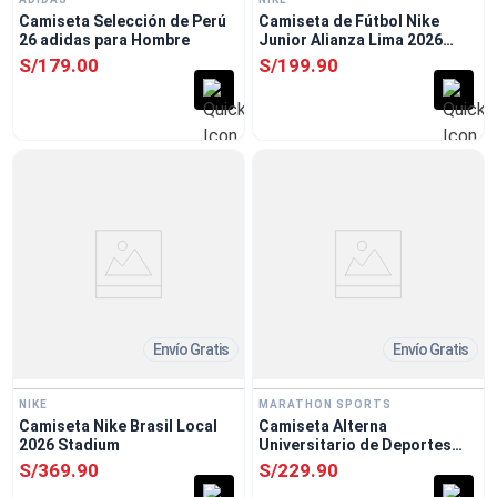
Camiseta Selección de Perú
Camiseta de Fútbol Nike
26 adidas para Hombre
Junior Alianza Lima 2026
Visitante
S/
179
.
00
S/
199
.
90
Envío Gratis
Envío Gratis
NIKE
MARATHON SPORTS
Camiseta Nike Brasil Local
Camiseta Alterna
2026 Stadium
Universitario de Deportes
Hombre
S/
369
.
90
S/
229
.
90