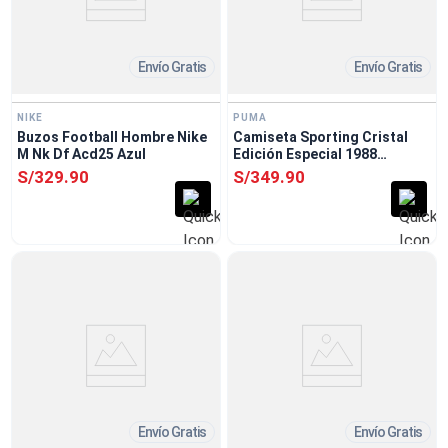
Envío Gratis
Envío Gratis
NIKE
PUMA
Buzos Football Hombre Nike
Camiseta Sporting Cristal
M Nk Df Acd25 Azul
Edición Especial 1988
Celeste Puma
S/
329
.
90
S/
349
.
90
Envío Gratis
Envío Gratis