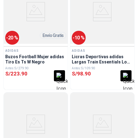
Envío Gratis
-
20 %
-
10 %
ADIDAS
ADIDAS
Buzos Football Mujer adidas
Licras Deportivas adidas
Tiro Es Ts W Negro
Largas Train Essentials Logo
Grande Pretina Alta Negro
S/
279
.
90
S/
109
.
90
S/
223
.
90
S/
98
.
90