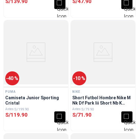
S/
139
.
90
S/
47
.
90
-
40 %
-
10 %
PUMA
NIKE
Camiseta Junior Sporting
Short Futbol Hombre Nike M
Cristal
Nk Df Park Iii Short Nb K
Negro
S/
199
.
90
S/
79
.
90
S/
119
.
90
S/
71
.
90