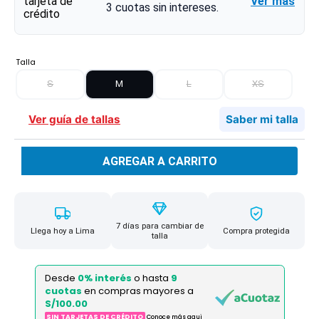
Ver más
3
cuotas sin intereses.
Talla
S
M
L
XS
Ver guía de tallas
Saber mi talla
AGREGAR A CARRITO
7 días para cambiar de
Llega hoy a Lima
Compra protegida
talla
Desde
0% interés
o hasta
9
cuotas
en compras mayores a
S/100.00
SIN TARJETAS DE CRÉDITO
Conoce más aqui